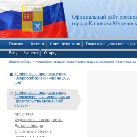
Официальный сайт органов
города Кировска Мурманск
Главная
Новости
Совет депутатов
Глава муниципального округ
Все для бизнеса
О городе
Благоустройство
/
Комфортная городская среда (первоочередные мероприятия Правительства
Комфортная городская среда
(Всероссийский конкурс на 2020
год)
Комфортная городская среда
(первоочередные мероприятия
Правительства Мурманской
области)
Арт-стены
Художественная подсветка
Детские городки
Спортивные объекты