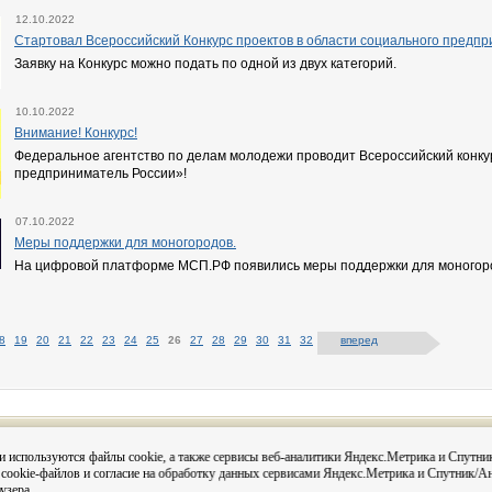
12.10.2022
Стартовал Всероссийский Конкурс проектов в области социального предпр
Заявку на Конкурс можно подать по одной из двух категорий.
10.10.2022
Внимание! Конкурс!
Федеральное агентство по делам молодежи проводит Всероссийский конк
предприниматель России»!
07.10.2022
Меры поддержки для моногородов.
На цифровой платформе МСП.РФ появились меры поддержки для моногор
8
19
20
21
22
23
24
25
26
27
28
29
30
31
32
вперед
Вся информация на сайте размещена с согласия субъектов
и используются файлы cookie, а также сервисы веб-аналитики Яндекс.Метрика и Спутни
данных в соответствии с 152-ФЗ О персональных данных и
 cookie-файлов и согласие на обработку данных сервисами Яндекс.Метрика и Спутник/А
Постановления администрации города Кировска «О персо
данных в администрации муниципального округа город Кир
узера.