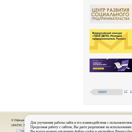
назад
17
1
© Официальный сайт органов местного самоуправления города Кировска
Для улучшения работы сайта и его взаимодействия с пользователям
184250, Мурманская область, г. Кировск, пр. Ленина, д. 16, тел.: (815-31) 98-700
Продолжая работу с сайтом, Вы даете разрешение на использование
Вы всегда можете отключить файлы cookie в настройках Вашего бра