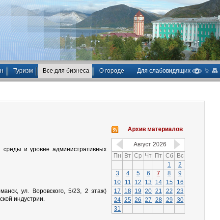
ан
Туризм
Все для бизнеса
О городе
Для слабовидящих
Архив материалов
Август
2026
й среды и уровне административных
Пн
Вт
Ср
Чт
Пт
Сб
Вс
1
2
3
4
5
6
7
8
9
10
11
12
13
14
15
16
17
18
19
20
21
22
23
нск, ул. Воровского, 5/23, 2 этаж)
ской индустрии.
24
25
26
27
28
29
30
31