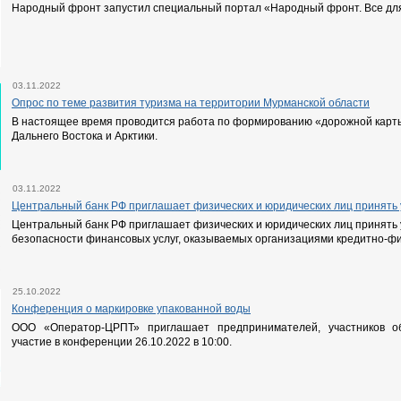
Народный фронт запустил специальный портал «Народный фронт. Все дл
03.11.2022
Опрос по теме развития туризма на территории Мурманской области
В настоящее время проводится работа по формированию «дорожной карты
Дальнего Востока и Арктики.
03.11.2022
Центральный банк РФ приглашает физических и юридических лиц принять 
Центральный банк РФ приглашает физических и юридических лиц принять 
безопасности финансовых услуг, оказываемых организациями кредитно-ф
25.10.2022
Конференция о маркировке упакованной воды
ООО «Оператор-ЦРПТ» приглашает предпринимателей, участников об
участие в конференции 26.10.2022 в 10:00.