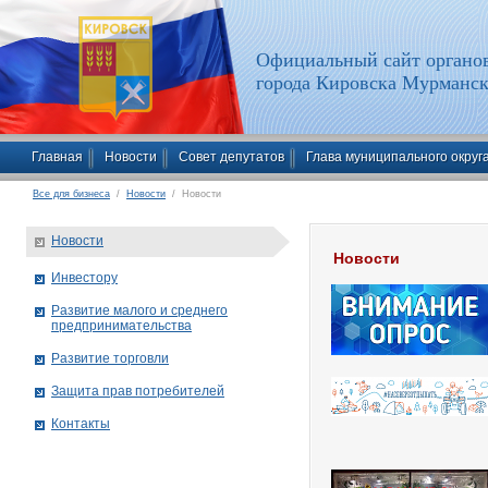
Официальный сайт органов
города Кировска Мурманск
Главная
Новости
Совет депутатов
Глава муниципального округ
Все для бизнеса
/
Новости
/ Новости
Новости
Новости
Инвестору
Развитие малого и среднего
предпринимательства
Развитие торговли
Защита прав потребителей
Контакты