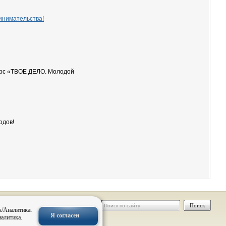
инимательства!
урс «ТВОЕ ДЕЛО. Молодой
одов!
 персональных
к/Аналитика.
Я согласен
налитика.
нальных
овск