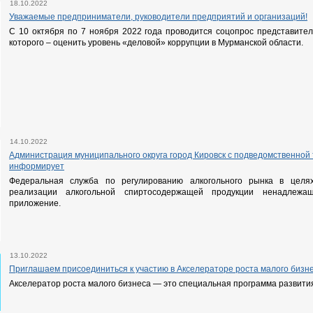
18.10.2022
Уважаемые предприниматели, руководители предприятий и организаций!
С 10 октября по 7 ноября 2022 года проводится соцопрос представител
которого – оценить уровень «деловой» коррупции в Мурманской области.
14.10.2022
Администрация муниципального округа город Кировск с подведомственной
информирует
Федеральная служба по регулированию алкогольного рынка в целях
реализации алкогольной спиртосодержащей продукции ненадлежащ
приложение.
13.10.2022
Приглашаем присоединиться к участию в Акселераторе роста малого бизне
Акселератор роста малого бизнеса — это специальная программа развити