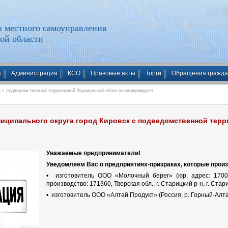
 местного самоуправления
ой области
а
Администрация
КСО
Правовые акты
Торги
Обращения гражд
к с подведомственной территорией Мурманской области информирует
иципального округа город Кировск с подведомственной тер
Уважаемые предприниматели!
Уведомляем Вас о предприятиях-призраках, которые про
• изготовитель ООО «Молочный берег» (юр. адрес: 170006,
производство: 171360, Тверская обл., г. Старицкий р-н, г. Стари
• изготовитель ООО «Алтай Продукт» (Россия, р. Горный-Алтай, 