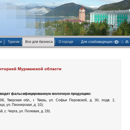
ан
Туризм
Все для бизнеса
О городе
Для слабовидящих
риторией Мурманской области
изводят фальсифицированную молочную продукцию:
 Тверская обл., г. Тверь, ул. Софьи Перовской, д. 30, подв. 1;
ца, ул. Пионерская, д. 10);
с. Черга, ул. Полевая, д. 29).