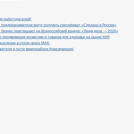
ля работодателей!
 предприниматели могут получить сертификат «Сделано в России»
 бизнес приглашают на Всероссийский конкурс «Люди дела — 2026»
 продвижения косметики и товаров для здоровья на рынке КНР
селение в отели через МАХ.
ители и гости микрорайона Кукисвумчорр!