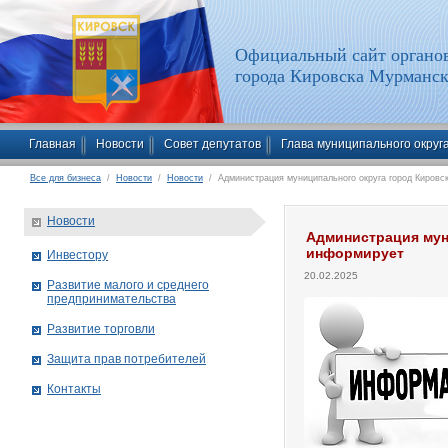
Официальный сайт органов
города Кировска Мурманск
Главная
Новости
Совет депутатов
Глава муниципального округ
Все для бизнеса
/
Новости
/
Новости
/ Администрация муниципального округа город Кировс
Новости
Администрация мун
информирует
Инвестору
20.02.2025
Развитие малого и среднего
предпринимательства
Развитие торговли
Защита прав потребителей
Контакты