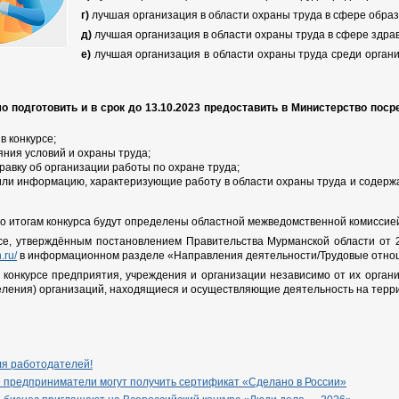
г)
лучшая организация в области охраны труда в сфере образ
д)
лучшая организация в области охраны труда в сфере здра
е)
лучшая организация в области охраны труда среди органи
 подготовить и в срок до 13.10.2023 предоставить в Министерство посред
в конкурсе;
яния условий и охраны труда;
равку об организации работы по охране труда;
ли информацию, характеризующие работу в области охраны труда и содерж
о итогам конкурса будут определены областной межведомственной комиссией
се, утверждённым постановлением Правительства Мурманской области от 
.ru/
в информационном разделе «Направления деятельности/Трудовые отно
 конкурсе предприятия, учреждения и организации независимо от их орга
ления) организаций, находящиеся и осуществляющие деятельность на терр
ля работодателей!
 предприниматели могут получить сертификат «Сделано в России»