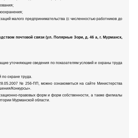
ования;
воохранения;
заций малого предпринимательства (с численностью работников до
ством почтовой связи (ул. Полярные Зори, д. 46 а, г. Мурманск,
ащие уточняющие сведения по показателям условий и охраны труда
 по охране труда.
28.05.2007 № 256-ПП, можно ознакомиться на сайте Министерства
шения/Конкурсы».
низационно-правовых форм и форм собственности, а также филиалы
итории Мурманской области.