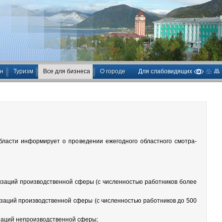
ан
Туризм
Все для бизнеса
О городе
Для слабовидящих
бласти информирует о проведении ежегодного областного смотра-
изаций производственной сферы (с численностью работников более
заций производственной сферы (с численностью работников до 500
заций непроизводственной сферы;