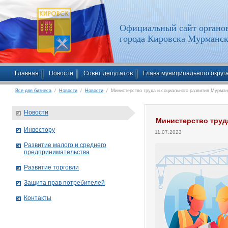
Официальный сайт органов
города Кировска Мурманск
Главная
Новости
Совет депутатов
Глава муниципального округ
Все для бизнеса
/
Новости
/
Новости
/ Министерство труда и социального развития Мурман
Новости
Министерство труд
Инвестору
11.07.2023
Развитие малого и среднего
предпринимательства
Развитие торговли
Защита прав потребителей
Контакты