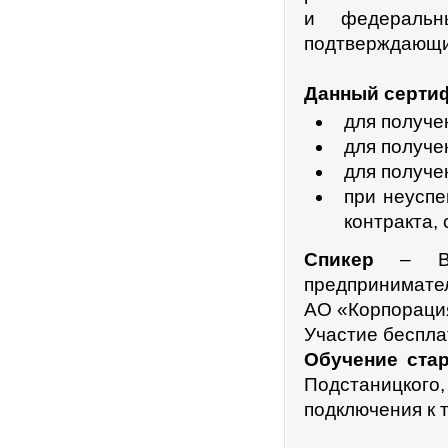
и федеральн
подтверждающи
Данный серти
для получе
для получе
для получе
при неуспе
контракта,
Спикер
– Вал
предпринимате
АО «Корпорац
Участие беспла
Обучение стар
Подстаницкого,
подключения к 