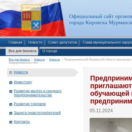
Официальный сайт органов
города Кировска Мурманск
Главная
Новости
Совет депутатов
Глава муниципального округ
Все для бизнеса
О городе
Все для бизнеса
/
Новости
/
Новости
/ Предпринимателей Мурманской области приглашают 
предпринимательства»
Новости
Предприним
Инвестору
приглашают 
Развитие малого и среднего
обучающей 
предпринимательства
предприним
Развитие торговли
05.11.2024
Защита прав потребителей
Контакты