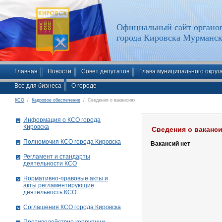
Официальный сайт органов
города Кировска Мурманск
Главная
Новости
Совет депутатов
Глава муниципального округ
Все для бизнеса
О городе
КСО
/
Кадровое обеспечение
/ Сведения о вакансиях
Информация о КСО города
Кировска
Сведения о ваканс
Полномочия КСО города Кировска
Вакансий нет
Регламент и стандарты
деятельности КСО
Нормативно-правовые акты и
акты регламентирующие
деятельность КСО
Соглашения КСО города Кировска