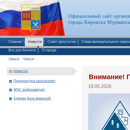
Официальный сайт органов
города Кировска Мурманск
Главная
Новости
Совет депутатов
Глава муниципального округ
Все для бизнеса
О городе
Новости
/
Новости
/
Новости
Внимание! 
Прокуратура разъясняет
19.05.2026
МЧС информирует
Единая база вакансий