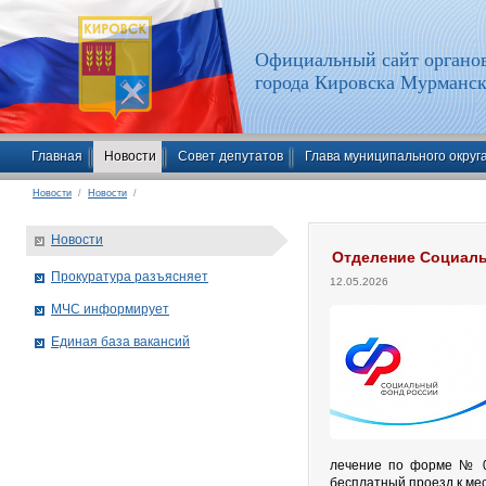
Официальный сайт органов
города Кировска Мурманск
Главная
Новости
Совет депутатов
Глава муниципального округ
Новости
/
Новости
/
Новости
Отделение Социаль
Прокуратура разъясняет
12.05.2026
МЧС информирует
Единая база вакансий
лечение по форме № 07
бесплатный проезд к мес