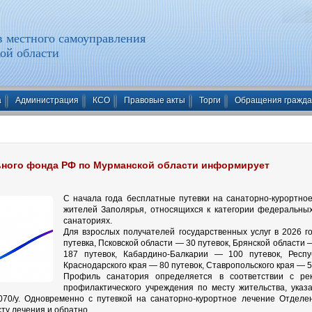
 местного самоуправления
ой области
а
Администрация
КСО
Правовые акты
Торги
Обращения гражд
ного фонда РФ по Мурманской области информирует
С начала года бесплатные путевки на санаторно-курортн
жителей Заполярья, относящихся к категории федеральных
санаториях.
Для взрослых получателей государственных услуг в 2026 
путевка, Псковской области — 30 путевок, Брянской области 
187 путевок, Кабардино-Балкарии — 100 путевок, Респ
Краснодарского края — 80 путевок, Ставропольского края — 5
Профиль санатория определяется в соответствии с ре
профилактического учреждения по месту жительства, указ
0/у. Одновременно с путевкой на санаторно-курортное лечение Отдел
ту лечения и обратно.