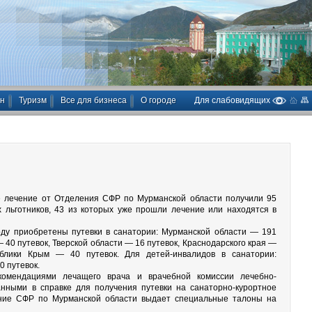
ан
Туризм
Все для бизнеса
О городе
Для слабовидящих
ое лечение от Отделения СФР по Мурманской области получили 95
 льготников, 43 из которых уже прошли лечение или находятся в
году приобретены путевки в санатории: Мурманской области — 191
— 40 путевок, Тверской области — 16 путевок, Краснодарского края —
ублики Крым — 40 путевок. Для детей-инвалидов в санатории:
0 путевок.
комендациями лечащего врача и врачебной комиссии лечебно-
анными в справке для получения путевки на санаторно-курортное
ение СФР по Мурманской области выдает специальные талоны на