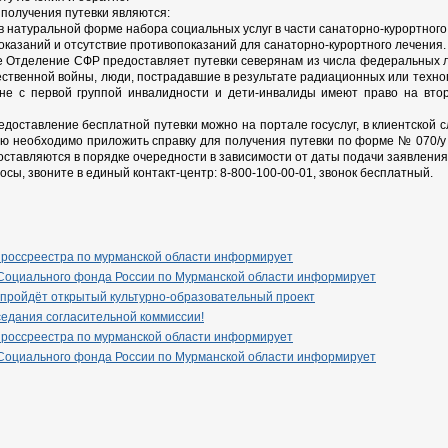
получения путевки являются:
в натуральной форме набора социальных услуг в части санаторно-курортного 
оказаний и отсутствие противопоказаний для санаторно-курортного лечения.
 Отделение СФР предоставляет путевки северянам из числа федеральных льг
ственной войны, люди, пострадавшие в результате радиационных или техног
не с первой группой инвалидности и дети-инвалиды имеют право на втор
едоставление бесплатной путевки можно на портале госуслуг, в клиентской
нию необходимо приложить справку для получения путевки по форме № 070/у
оставляются в порядке очередности в зависимости от даты подачи заявления
росы, звоните в единый контакт-центр: 8-800-100-00-01, звонок бесплатный.
 россреестра по мурманской области информирует
Социального фонда России по Мурманской области информирует
 пройдёт открытый культурно-образовательный проект
едания согласительной коммиссии!
 россреестра по мурманской области информирует
Социального фонда России по Мурманской области информирует