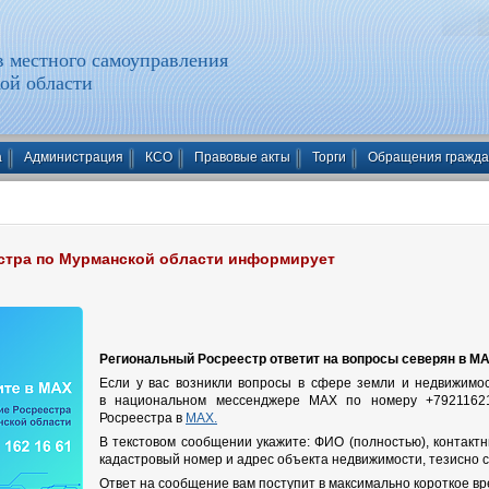
 местного самоуправления
ой области
а
Администрация
КСО
Правовые акты
Торги
Обращения гражд
стра по Мурманской области информирует
Региональный Росреестр ответит на вопросы северян в МА
Если у вас возникли вопросы в сфере земли и недвижимо
в национальном мессенджере МАХ по номеру +79211621
Росреестра в
MAX.
В текстовом сообщении укажите: ФИО (полностью), контактн
кадастровый номер и адрес объекта недвижимости, тезисно с
Ответ на сообщение вам поступит в максимально короткое вре