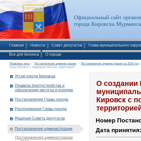
Официальный сайт органов
города Кировска Мурманск
Главная
Новости
Совет депутатов
Глава муниципального округ
Все для бизнеса
О городе
Правовые акты
/
Постановления администрации
/
Постановления администрации за 2016 год
/
город Кировск с подведомственной территорией
Устав города Кировска
О создании 
Правила благоустройства и
обеспечения чистоты и порядка
муниципаль
Кировск с 
Постановления Главы города
территорие
Распоряжения Главы города
Решения Совета депутатов
Номер Постан
Постановления администрации
Дата принятия
Постановления администрации