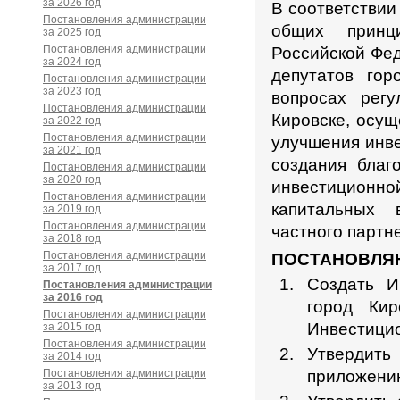
за 2026 год
В соответствии
Постановления администрации
общих принц
за 2025 год
Постановления администрации
Российской Фед
за 2024 год
депутатов го
Постановления администрации
за 2023 год
вопросах регу
Постановления администрации
Кировске, осущ
за 2022 год
Постановления администрации
улучшения инве
за 2021 год
создания благ
Постановления администрации
за 2020 год
инвестицион
Постановления администрации
капитальных 
за 2019 год
Постановления администрации
частного партн
за 2018 год
Постановления администрации
ПОСТАНОВЛЯ
за 2017 год
Создать И
Постановления администрации
за 2016 год
город Кир
Постановления администрации
Инвестицио
за 2015 год
Постановления администрации
Утвердить
за 2014 год
Постановления администрации
приложению
за 2013 год