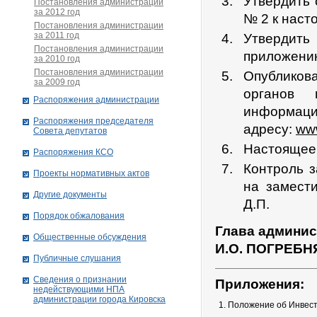
Утвердить 
Постановления администрации
за 2012 год
№ 2 к наст
Постановления администрации
за 2011 год
Утвердит
Постановления администрации
приложению
за 2010 год
Постановления администрации
Опубликов
за 2009 год
органов 
Распоряжения администрации
информац
Распоряжения председателя
адресу:
www
Совета депутатов
Настоящее 
Распоряжения КСО
Контроль 
Проекты нормативных актов
на замест
Другие документы
Д.П.
Порядок обжалования
Глава админис
Общественные обсуждения
И.О. ПОГРЕБН
Публичные слушания
Сведения о признании
Приложения:
недействующими НПА
администрации города Кировскa
1. Положение об Инвес