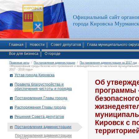
Официальный сайт органов
города Кировска Мурманск
Главная
Новости
Совет депутатов
Глава муниципального округ
Все для бизнеса
О городе
Правовые акты
/
Постановления администрации
/
Постановления администрации за 2017 год
/
«Формирование среды безопасного проживания и жизнедеятельности населения муниципального
2017 - 2019 годы»
Устав города Кировска
Об утвержд
Правила благоустройства и
обеспечения чистоты и порядка
программы 
безопасного
Постановления Главы города
жизнедеяте
Распоряжения Главы города
муниципаль
Решения Совета депутатов
Кировск с 
Постановления администрации
территорией
Постановления администрации