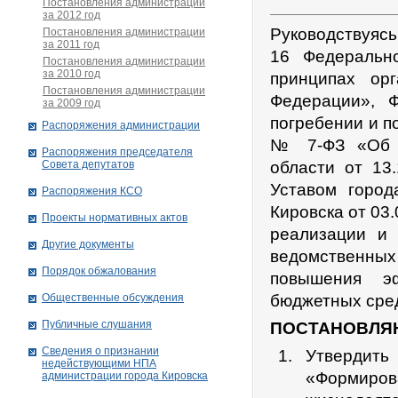
Постановления администрации
за 2012 год
Руководствуясь
Постановления администрации
за 2011 год
16 Федеральн
Постановления администрации
за 2010 год
принципах ор
Постановления администрации
Федерации», 
за 2009 год
погребении и п
Распоряжения администрации
№ 7-ФЗ «Об о
Распоряжения председателя
Совета депутатов
области от 13
Уставом город
Распоряжения КСО
Кировска от 03
Проекты нормативных актов
реализации и
Другие документы
ведомственны
Порядок обжалования
повышения эф
Общественные обсуждения
бюджетных сре
Публичные слушания
ПОСТАНОВЛЯ
Сведения о признании
Утвердить
недействующими НПА
«Формир
администрации города Кировскa