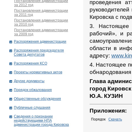
Постановления администрации
проведения ат
за 2012 год
руководителей
Постановления администрации
за 2011 год
Кировска с под
Постановления администрации
за 2010 год
3. Настоящее 
Постановления администрации
рабочий», и р
за 2009 год
самоуправлени
Распоряжения администрации
области в инф
Распоряжения председателя
Совета депутатов
адресу:
www.kir
Распоряжения КСО
4. Настоящее п
обнародования 
Проекты нормативных актов
Глава админис
Другие документы
город Кировск
Порядок обжалования
Ю.А. КУЗИН
Общественные обсуждения
Публичные слушания
Приложения:
Сведения о признании
Порядок
Скачать
недействующими НПА
администрации города Кировскa