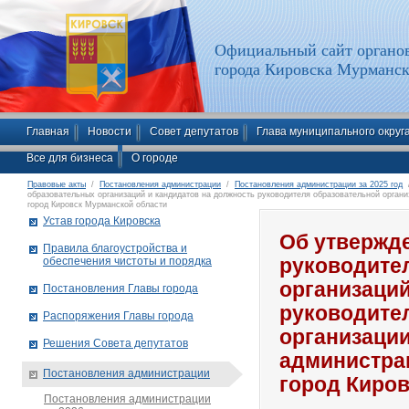
Официальный сайт органов
города Кировска Мурманск
Главная
Новости
Совет депутатов
Глава муниципального округ
Все для бизнеса
О городе
Правовые акты
/
Постановления администрации
/
Постановления администрации за 2025 год
/
образовательных организаций и кандидатов на должность руководителя образовательной орган
город Кировск Мурманской области
Устав города Кировска
Об утвержде
Правила благоустройства и
обеспечения чистоты и порядка
руководите
организаций
Постановления Главы города
руководите
Распоряжения Главы города
организации
Решения Совета депутатов
администра
Постановления администрации
город Киро
Постановления администрации