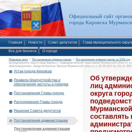
Официальный сайт органов
города Кировска Мурманск
Главная
Новости
Совет депутатов
Глава муниципального округ
Все для бизнеса
О городе
Правовые акты
/
Постановления администрации
/
Постановления администрации за 2026 год
/
муниципального округа город Кировск с подведомственной территорией Мурманской области, у
правонарушениях, предусмотренных Законом Мурманской области от 06.06.2003 № 401-01-ЗМ
Устав города Кировска
Об утвержд
Правила благоустройства и
обеспечения чистоты и порядка
лиц админи
округа горо
Постановления Главы города
подведомст
Распоряжения Главы города
Мурманской
Решения Совета депутатов
составлять
Постановления администрации
администра
Постановления администрации
предусмотр