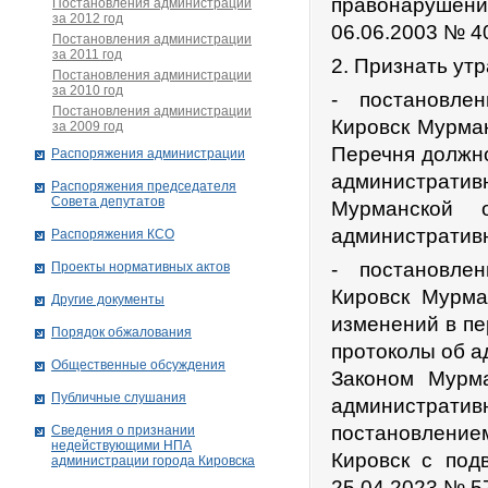
правонарушени
Постановления администрации
за 2012 год
06.06.2003 № 
Постановления администрации
за 2011 год
2. Признать ут
Постановления администрации
за 2010 год
- постановле
Постановления администрации
Кировск Мурма
за 2009 год
Перечня должно
Распоряжения администрации
администрати
Распоряжения председателя
Совета депутатов
Мурманской
административ
Распоряжения КСО
- постановле
Проекты нормативных актов
Кировск Мурма
Другие документы
изменений в пе
Порядок обжалования
протоколы об 
Общественные обсуждения
Законом Мурм
Публичные слушания
администра
постановлени
Сведения о признании
недействующими НПА
Кировск с под
администрации города Кировскa
25.04.2023 № 5