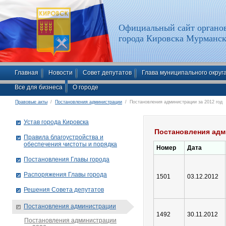
Официальный сайт органов
города Кировска Мурманск
Главная
Новости
Совет депутатов
Глава муниципального округ
Все для бизнеса
О городе
Правовые акты
/
Постановления администрации
/ Постановления администрации за 2012 год
Устав города Кировска
Постановления адм
Правила благоустройства и
обеспечения чистоты и порядка
Номер
Дата
Постановления Главы города
Распоряжения Главы города
1501
03.12.2012
Решения Совета депутатов
Постановления администрации
1492
30.11.2012
Постановления администрации