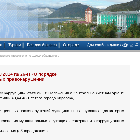
ан
Туризм
Все для бизнеса
О городе
Для слабовидящих
порядке уведомления о фактах обращения в
9.2014 № 26-П «О порядке
ных правонарушений
вии коррупции», статьей 18 Положения о Контрольно-счетном органе
ьями 43,44,48.1 Устава города Кировска,
рупционных правонарушений муниципальных служащих, для которых
 склонения муниципальных служащих к совершению коррупционных
икования (обнародования).