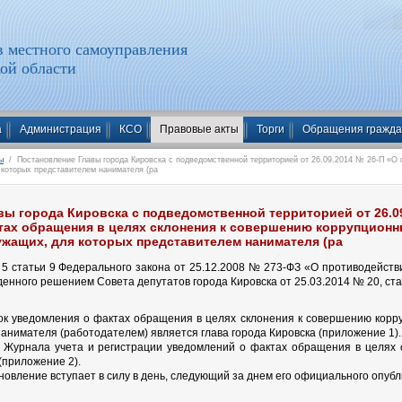
 местного самоуправления
ой области
а
Администрация
КСО
Правовые акты
Торги
Обращения гражд
ы
/ Постановление Главы города Кировска с подведомственной территорией от 26.09.2014 № 26-П «О 
которых представителем нанимателя (ра
ы города Кировска с подведомственной территорией от 26.0
тах обращения в целях склонения к совершению коррупцион
жащих, для которых представителем нанимателя (ра
ю 5 статьи 9 Федерального закона от 25.12.2008 № 273-ФЗ «О противодейст
денного решением Совета депутатов города Кировска от 25.03.2014 № 20, стат
ок уведомления о фактах обращения в целях склонения к совершению кор
анимателя (работодателем) является глава города Кировска (приложение 1).
 Журнала учета и регистрации уведомлений о фактах обращения в целях
приложение 2).
овление вступает в силу в день, следующий за днем его официального опубл