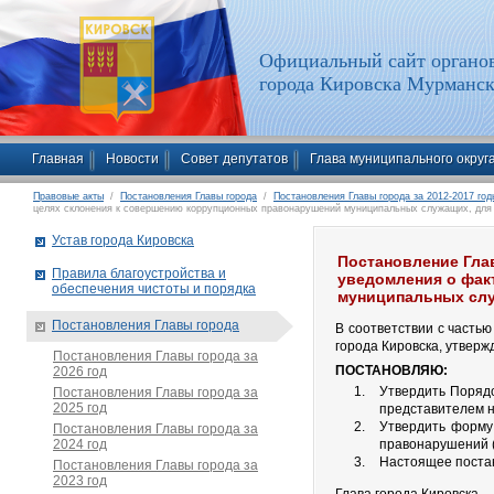
Официальный сайт органов
города Кировска Мурманск
Главная
Новости
Совет депутатов
Глава муниципального округ
Правовые акты
/
Постановления Главы города
/
Постановления Главы города за 2012-2017 год
целях склонения к совершению коррупционных правонарушений муниципальных служащих, для 
Устав города Кировска
Постановление Глав
Правила благоустройства и
уведомления о фак
обеспечения чистоты и порядка
муниципальных слу
Постановления Главы города
В соответствии с часть
города Кировска, утверж
Постановления Главы города за
ПОСТАНОВЛЯЮ:
2026 год
Утвердить Поряд
Постановления Главы города за
2025 год
представителем н
Утвердить форму
Постановления Главы города за
2024 год
правонарушений (
Настоящее постан
Постановления Главы города за
2023 год