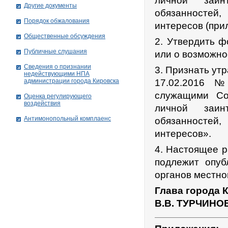
личной заин
Другие документы
обязанностей,
Порядок обжалования
интересов (при
Общественные обсуждения
2. Утвердить 
Публичные слушания
или о возможно
Сведения о признании
3. Признать ут
недействующими НПА
администрации города Кировскa
17.02.2016 
служащими Со
Оценка регулирующего
воздействия
личной заин
Антимонопольный комплаенс
обязанностей,
интересов».
4. Настоящее р
подлежит опуб
органов местно
Глава города 
В.В. ТУРЧИНО