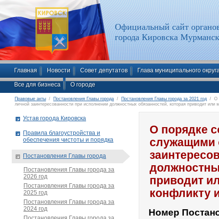
Официальный сайт органов
города Кировска Мурманск
Главная
Новости
Совет депутатов
Глава муниципального округ
Все для бизнеса
О городе
Правовые акты
/
Постановления Главы города
/
Постановления Главы города за 2021 год
/ О 
личной заинтересованности при исполнении должностных обязанностей, которая приводит или м
Устав города Кировска
О порядке 
Правила благоустройства и
обеспечения чистоты и порядка
служащими 
заинтересо
Постановления Главы города
должностных
Постановления Главы города за
2026 год
приводит ил
Постановления Главы города за
конфликту 
2025 год
Постановления Главы города за
2024 год
Номер Постан
Постановления Главы города за