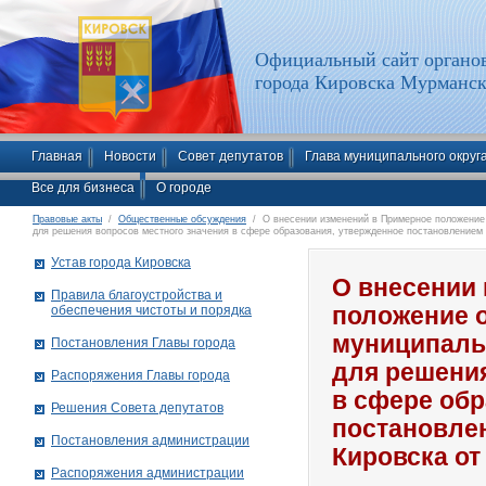
Официальный сайт органов
города Кировска Мурманск
Главная
Новости
Совет депутатов
Глава муниципального округ
Все для бизнеса
О городе
Правовые акты
/
Общественные обсуждения
/ О внесении изменений в Примерное положение 
для решения вопросов местного значения в сфере образования, утвержденное постановлением 
Устав города Кировска
О внесении
Правила благоустройства и
обеспечения чистоты и порядка
положение о
муниципаль
Постановления Главы города
для решения
Распоряжения Главы города
в сфере обр
Решения Совета депутатов
постановле
Постановления администрации
Кировска от
Распоряжения администрации