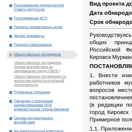
Вид проекта д
Распоряжения председателя
Совета депутатов
Дата обнарод
Распоряжения КСО
Срок обнарод
Проекты нормативных актов
Руководствуяс
Другие документы
общих принц
Порядок обжалования
Российской Ф
Общественные обсуждения
Кировск Мурман
Общественные обсуждения
ПОСТАНОВЛЯ
оценки воздействия на
окружающую среду (ОВОС)
1. Внести из
Общественные обсуждения по
вопросам градостроительной
работников м
деятельности
вопросов мест
Публичные слушания
постановлением
Сведения о признании
(в редакции п
недействующими НПА
администрации города Кировскa
город Кировск
Оценка регулирующего
Примерное пол
воздействия
1.1. Приложен
Антимонопольный комплаенс