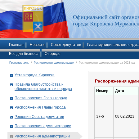
Официальный сайт органов
города Кировска Мурманск
Главная
Новости
Совет депутатов
Глава муниципального округ
Все для бизнеса
О городе
Правовые акты
/
Распоряжения администрации
/ Распоряжения администрации за 2023 год
Устав города Кировска
Распоряжения адми
Правила благоустройства и
обеспечения чистоты и порядка
Номер
Дата
Постановления Главы города
Распоряжения Главы города
37-р
08.02.2023
Решения Совета депутатов
Постановления администрации
Распоряжения администрации