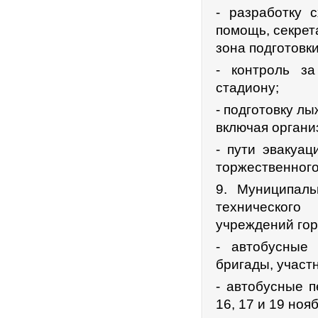
- разработку 
помощь, секрет
зона подготовки
- контроль з
стадиону;
- подготовку л
включая орган
- пути эвакуа
торжественного
9. Муниципал
техническог
учреждений гор
- автобусные 
бригады, участн
- автобусные п
16, 17 и 19 ноя