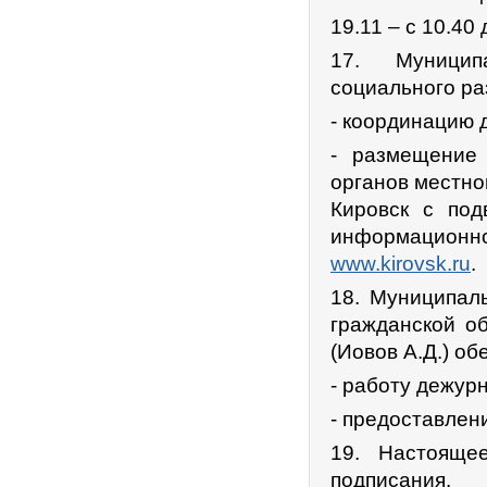
19.11 – с 10.40 
17. Муницип
социального ра
- координацию 
- размещение
органов местно
Кировск с под
информационно
www.kirovsk.ru
.
18. Муниципал
гражданской о
(Иовов А.Д.) об
- работу дежурн
- предоставлен
19. Настояще
подписания.