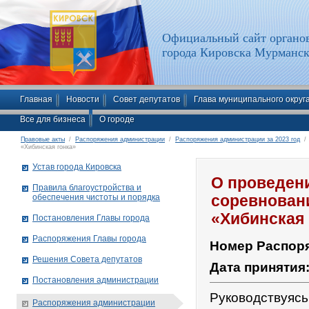
Официальный сайт органов
города Кировска Мурманск
Главная
Новости
Совет депутатов
Глава муниципального округ
Все для бизнеса
О городе
Правовые акты
/
Распоряжения администрации
/
Распоряжения администрации за 2023 год
/ 
«Хибинская гонка»
Устав города Кировска
О проведен
Правила благоустройства и
обеспечения чистоты и порядка
соревнован
«Хибинская 
Постановления Главы города
Распоряжения Главы города
Номер Распор
Решения Совета депутатов
Дата принятия
Постановления администрации
Руководствуяс
Распоряжения администрации