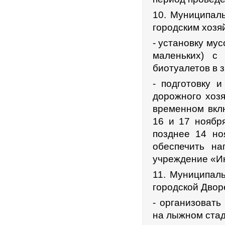
10. Муниципал
городским хозяй
- установку му
маленьких) с
биотуалетов в 
- подготовку 
дорожного хозя
временном вкл
16 и 17 ноября
позднее 14 но
обеспечить н
учреждение «И
11. Муниципал
городской Двор
- организовать
на лыжном стад