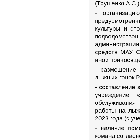
(Трушенко А.С.)
- организаци
предусмотренн
культуры и сп
подведомстве
администрации 
средств МАУ С
иной приносяще
- размещение
лыжных гонок Р
- составление 
учреждение «
обслуживания
работы на лыж
2023 года (с уч
- наличие пом
команд согласн