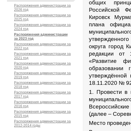
общих принц
Распоряжения администрации за
Российской Ф
2026 год
Распоряжения администрации за
Кировск Мурма
2025 год
плана официа
Распоряжения администрации за
2024 год
муниципально
Распоряжения администрации
утвержденног
за 2023 год
Распоряжения администрации за
округа город К
2022 год
редакции от 
Распоряжения администрации за
2021 год
«Развитие фи
Распоряжения администрации за
образовании 
2020 год
Распоряжения администрации за
утверждённой 
2019 год
18.11.2020 № 9
Распоряжения администрации за
2018 год
1. Провести в
Распоряжения администрации за
2017 год
муниципально
Распоряжения администрации за
Всероссийские
2016 год
Распоряжения администрации за
(далее – Сорев
2015 год
Распоряжения администрации за
Место проведен
2012-2014 годы