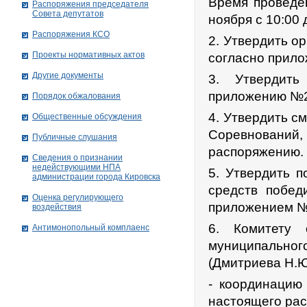
Время проведен
Распоряжения председателя
Совета депутатов
ноября с 10:00 
Распоряжения КСО
2. Утвердить о
Проекты нормативных актов
согласно прил
Другие документы
3. Утвердить
приложению №2
Порядок обжалования
4. Утвердить с
Общественные обсуждения
Соревнован
Публичные слушания
распоряжению.
Сведения о признании
недействующими НПА
5. Утвердить 
администрации города Кировскa
средств побед
Оценка регулирующего
приложением №
воздействия
6. Комитету 
Антимонопольный комплаенс
муниципально
(Дмитриева Н.Ю
- координацию
настоящего ра