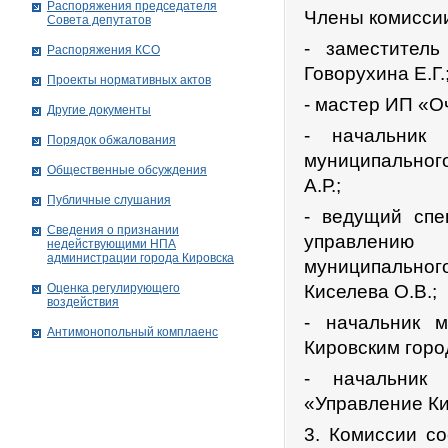
Распоряжения председателя
Члены комисси
Совета депутатов
- заместител
Распоряжения КСО
Говорухина Е.Г.
Проекты нормативных актов
- мастер ИП «Оч
Другие документы
- начальник 
Порядок обжалования
муниципального
Общественные обсуждения
А.Р.;
Публичные слушания
- ведущий спе
Сведения о признании
управлению 
недействующими НПА
администрации города Кировскa
муниципально
Оценка регулирующего
Киселева О.В.;
воздействия
- начальник м
Антимонопольный комплаенс
Кировским горо
- начальник 
«Управление Ки
3. Комиссии со