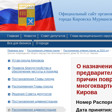
Официальный сайт органов
города Кировска Мурманск
Главная
Новости
Совет депутатов
Глава муниципального округ
Все для бизнеса
О городе
Правовые акты
/
Распоряжения администрации
/
Распоряжения администрации за 2024 год
/ 
причин повреждения общего имущества многоквартирного дома № 34 по ул. Кирова
Устав города Кировска
О назначени
Правила благоустройства и
обеспечения чистоты и порядка
предварите
причин пов
Постановления Главы города
многокварти
Распоряжения Главы города
Кирова
Решения Совета депутатов
Номер Распор
Постановления администрации
Дата принятия
Распоряжения администрации