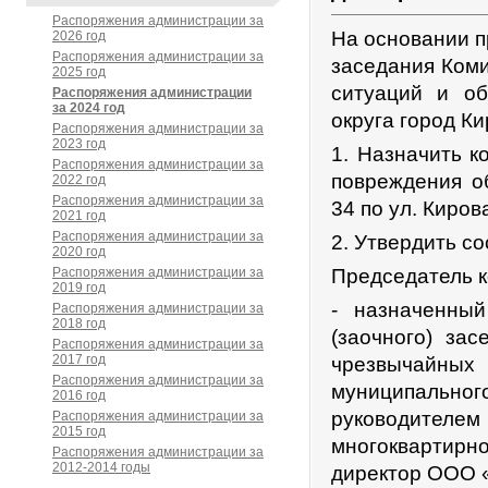
Распоряжения администрации за
На основании п
2026 год
Распоряжения администрации за
заседания Ком
2025 год
ситуаций и об
Распоряжения администрации
за 2024 год
округа город К
Распоряжения администрации за
2023 год
1. Назначить 
Распоряжения администрации за
повреждения о
2022 год
Распоряжения администрации за
34 по ул. Киров
2021 год
Распоряжения администрации за
2. Утвердить с
2020 год
Распоряжения администрации за
Председатель к
2019 год
- назначенны
Распоряжения администрации за
2018 год
(заочного) за
Распоряжения администрации за
2017 год
чрезвычайных
Распоряжения администрации за
муниципально
2016 год
руководите
Распоряжения администрации за
2015 год
многоквартир
Распоряжения администрации за
2012-2014 годы
директор ООО «