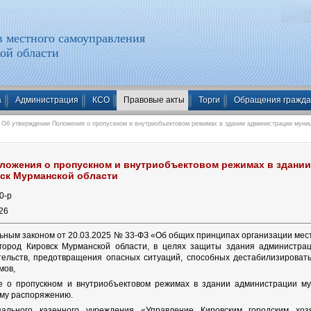
 местного самоуправления
ой области
а
Администрация
КСО
Правовые акты
Торги
Обращения гражд
Об утверждении Положения о пропускном и внутриобъектовом режимах в здании администрации муниц
ложения о пропускном и внутриобъектовом режимах в здани
вск Мурманской области
0
-p
26
ьным законом от 20.03.2025 № 33-ФЗ «Об общих принципах организации мест
 город Кировск Мурманской области, в целях защиты здания администрац
ельств, предотвращения опасных ситуаций, способных дестабилизировать
мов,
е о пропускном и внутриобъектовом режимах в здании администрации мун
му распоряжению.
пального казенного учреждения «Управление Кировским городским хоз