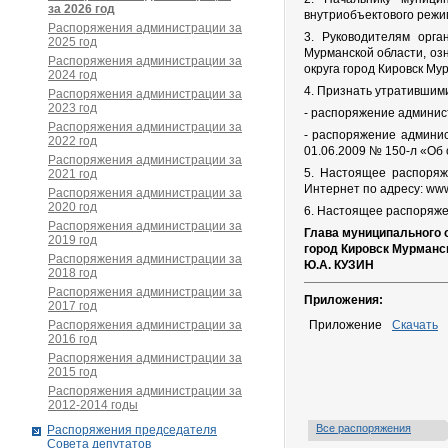
за 2026 год
внутриобъектового режи
Распоряжения администрации за
3. Руководителям орга
2025 год
Мурманской области, оз
Распоряжения администрации за
округа город Кировск Му
2024 год
4. Признать утратившими
Распоряжения администрации за
2023 год
- распоряжение админис
Распоряжения администрации за
- распоряжение админис
2022 год
01.06.2009 № 150-л «Об
Распоряжения администрации за
5. Настоящее распоряж
2021 год
Интернет по адресу: www.
Распоряжения администрации за
2020 год
6. Настоящее распоряжен
Распоряжения администрации за
Глава муниципального 
2019 год
город Кировск Мурманс
Распоряжения администрации за
Ю.А. КУЗИН
2018 год
Распоряжения администрации за
Приложения:
2017 год
Распоряжения администрации за
Приложение
Скачать
2016 год
Распоряжения администрации за
2015 год
Распоряжения администрации за
2012-2014 годы
Все распоряжения
Распоряжения председателя
Совета депутатов