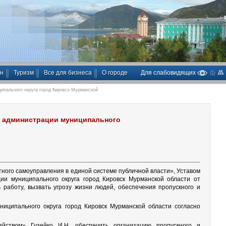
ан
Туризм
Все для бизнеса
О городе
Для слабовидящих
ипального округа город Кировск Мурманской
и администрации муниципального
ного самоуправления в единой системе публичной власти», Уставом
ии муниципального округа город Кировск Мурманской области от
 работу, вызвать угрозу жизни людей, обеспечения пропускного и
иципального округа город Кировск Мурманской области согласно
яйством» Гузейко И.Н. обеспечить организацию пропускного и