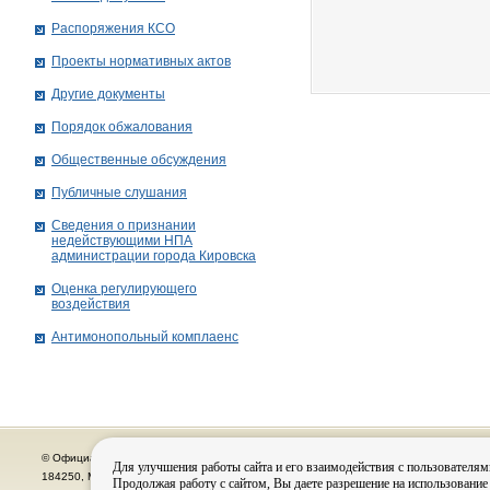
Распоряжения КСО
Проекты нормативных актов
Другие документы
Порядок обжалования
Общественные обсуждения
Публичные слушания
Сведения о признании
недействующими НПА
администрации города Кировскa
Оценка регулирующего
воздействия
Антимонопольный комплаенс
© Официальный сайт органов местного самоуправления города Кировска
Для улучшения работы сайта и его взаимодействия с пользователям
184250, Мурманская область, г. Кировск, пр. Ленина, д. 16, тел.: (815-31) 98-700
Продолжая работу с сайтом, Вы даете разрешение на использование