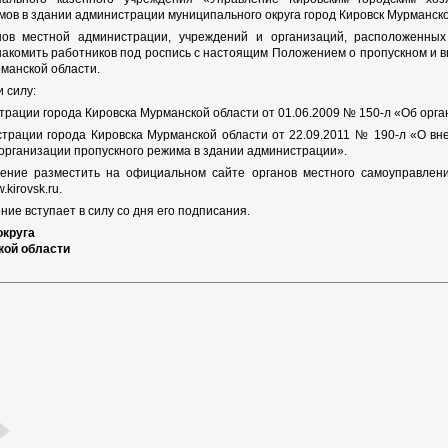
мов в здании администрации муниципального округа город Кировск Мурманско
нов местной администрации, учреждений и организаций, расположенных
накомить работников под роспись с настоящим Положением о пропускном и 
рманской области.
 силу:
трации города Кировска Мурманской области от 01.06.2009 № 150-л «Об орга
трации города Кировска Мурманской области от 22.09.2011 № 190-л «О в
 организации пропускного режима в здании администрации».
ение разместить на официальном сайте органов местного самоуправлен
kirovsk.ru.
ие вступает в силу со дня его подписания.
округа
кой области