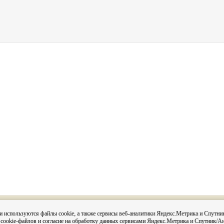
Вся информация на сайте размещена с согласия субъектов
и используются файлы cookie, а также сервисы веб-аналитики Яндекс.Метрика и Спутни
данных в соответствии с 152-ФЗ О персональных данных и
 cookie-файлов и согласие на обработку данных сервисами Яндекс.Метрика и Спутник/А
Постановления администрации города Кировска «О персо