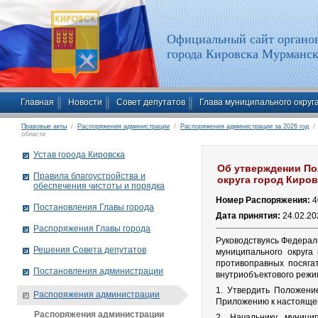
Официальный сайт органов
города Кировска Мурманск
Главная
Новости
Совет депутатов
Глава муниципального округ
Правовые акты
/
Распоряжения администрации
/
Распоряжения администрации за 2026 год
/ 
области
Устав города Кировска
Об утверждении По
Правила благоустройства и
округа город Киро
обеспечения чистоты и порядка
Номер Распоряжения:
4
Постановления Главы города
Дата принятия:
24.02.20
Распоряжения Главы города
Руководствуясь Федерал
Решения Совета депутатов
муниципального округа
противоправных посягат
Постановления администрации
внутриобъектового режи
1. Утвердить Положени
Распоряжения администрации
Приложению к настояще
Распоряжения администрации
2. Начальнику муници