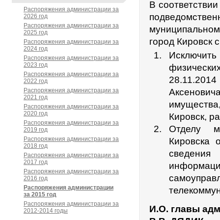
В соответствии
Распоряжения администрации за
подведомств
2026 год
Распоряжения администрации за
муниципальном
2025 год
город Кировск 
Распоряжения администрации за
2024 год
Исключит
Распоряжения администрации за
2023 год
физически
Распоряжения администрации за
28.11.201
2022 год
Распоряжения администрации за
Аксеновича
2021 год
имущества,
Распоряжения администрации за
2020 год
Кировск, ра
Распоряжения администрации за
Отделу м
2019 год
Распоряжения администрации за
Кировска 
2018 год
сведения
Распоряжения администрации за
2017 год
информац
Распоряжения администрации за
самоупра
2016 год
Распоряжения администрации
телекоммун
за 2015 год
Распоряжения администрации за
И.О. главы ад
2012-2014 годы