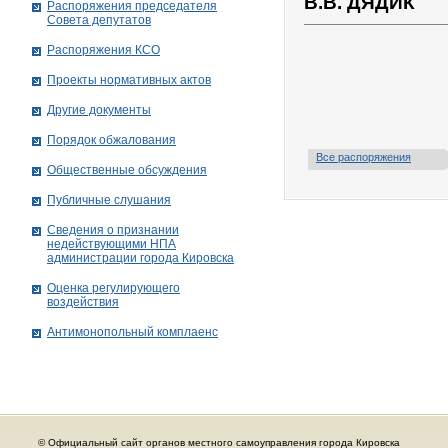
В.В. ДЯДИК
Распоряжения председателя
Совета депутатов
Распоряжения КСО
Проекты нормативных актов
Другие документы
Порядок обжалования
Все распоряжения
Общественные обсуждения
Публичные слушания
Сведения о признании
недействующими НПА
администрации города Кировскa
Оценка регулирующего
воздействия
Антимонопольный комплаенс
© Официальный сайт органов местного самоуправления города Кировска