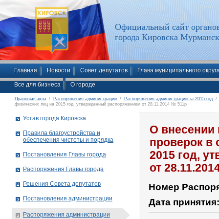
Официальный сайт органов
города Кировска Мурманск
Главная
Новости
Совет депутатов
Глава муниципального округ
Все для бизнеса
О городе
Правовые акты
/
Распоряжения администрации
/
Распоряжения администрации за 2015 год
/ 
физических лиц на 2015 год, утвержденный распоряжением от 28.11.2014 № 511р
Устав города Кировска
О внесении
Правила благоустройства и
обеспечения чистоты и порядка
проверок в 
2015 год, 
Постановления Главы города
от 28.11.201
Распоряжения Главы города
Решения Совета депутатов
Номер Распор
Постановления администрации
Дата принятия
Распоряжения администрации