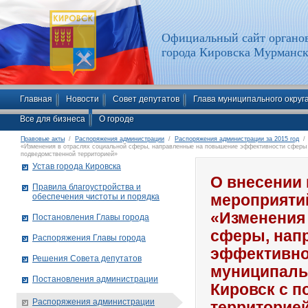
Официальный сайт органов
города Кировска Мурманск
Главная
Новости
Совет депутатов
Глава муниципального округ
Все для бизнеса
О городе
Правовые акты
/
Распоряжения администрации
/
Распоряжения администрации за 2015 год
/ 
«Изменения в отраслях социальной сферы, направленные на повышение эффективности сферы к
подведомственной территорией»
Устав города Кировска
О внесении 
Правила благоустройства и
обеспечения чистоты и порядка
мероприяти
«Изменения
Постановления Главы города
сферы, нап
Распоряжения Главы города
эффективно
Решения Совета депутатов
муниципаль
Постановления администрации
Кировск с 
Распоряжения администрации
территорие