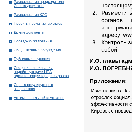
Распоряжения председателя
настоящем
Совета депутатов
Разместит
Распоряжения КСО
органов 
Проекты нормативных актов
информац
Другие документы
адресу:
www
Порядок обжалования
Контроль з
собой.
Общественные обсуждения
Публичные слушания
И.О. главы ад
И.О. ПОГРЕБН
Сведения о признании
недействующими НПА
администрации города Кировскa
Приложения:
Оценка регулирующего
воздействия
Изменения в Пла
отраслях социал
Антимонопольный комплаенс
эффективности с
Кировск с подве