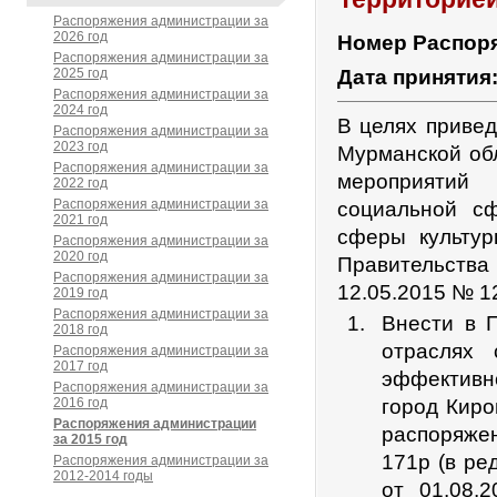
Распоряжения администрации за
2026 год
Номер Распор
Распоряжения администрации за
2025 год
Дата принятия
Распоряжения администрации за
2024 год
В целях привед
Распоряжения администрации за
2023 год
Мурманской об
Распоряжения администрации за
мероприятий
2022 год
Распоряжения администрации за
социальной с
2021 год
сферы культур
Распоряжения администрации за
2020 год
Правительства
Распоряжения администрации за
12.05.2015 № 1
2019 год
Распоряжения администрации за
Внести в 
2018 год
отраслях
Распоряжения администрации за
2017 год
эффективн
Распоряжения администрации за
2016 год
город Киро
Распоряжения администрации
распоряжен
за 2015 год
171р (в ре
Распоряжения администрации за
2012-2014 годы
от 01.08.