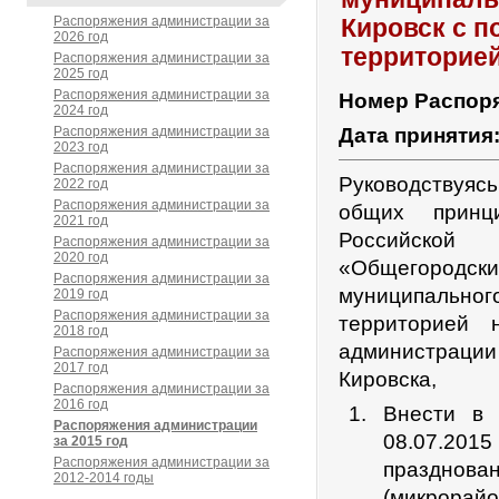
Распоряжения администрации за
Кировск с 
2026 год
территорие
Распоряжения администрации за
2025 год
Распоряжения администрации за
Номер Распор
2024 год
Распоряжения администрации за
Дата принятия
2023 год
Распоряжения администрации за
Руководствуяс
2022 год
Распоряжения администрации за
общих принц
2021 год
Российской
Распоряжения администрации за
2020 год
«Общегород
Распоряжения администрации за
муниципальног
2019 год
Распоряжения администрации за
территорией 
2018 год
администрации 
Распоряжения администрации за
2017 год
Кировска,
Распоряжения администрации за
2016 год
Внести в 
Распоряжения администрации
08.07.201
за 2015 год
Распоряжения администрации за
празднов
2012-2014 годы
(микрорай