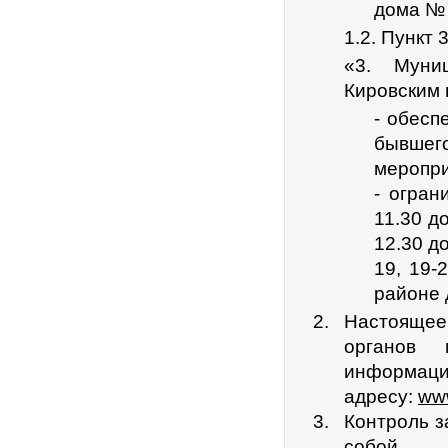
дома № 
1.2. Пункт
«3. Муни
Кировским 
- обесп
бывшего
меропри
- огран
11.30 д
12.30 д
19, 19-
районе 
Настоящее
органов 
информац
адресу:
www
Контроль з
собой.