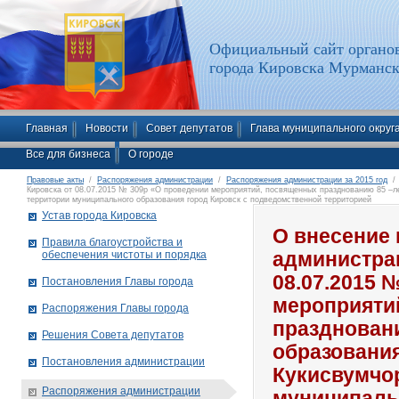
Официальный сайт органов
города Кировска Мурманск
Главная
Новости
Совет депутатов
Глава муниципального округ
Все для бизнеса
О городе
Правовые акты
/
Распоряжения администрации
/
Распоряжения администрации за 2015 год
/ 
Кировска от 08.07.2015 № 309р «О проведении мероприятий, посвященных празднованию 85 –ле
территории муниципального образования город Кировск с подведомственной территорией
Устав города Кировска
О внесение
Правила благоустройства и
обеспечения чистоты и порядка
администрац
08.07.2015 
Постановления Главы города
мероприяти
Распоряжения Главы города
праздновани
Решения Совета депутатов
образования
Постановления администрации
Кукисвумчо
Распоряжения администрации
муниципаль