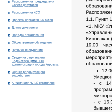
Распоряжения председателя
Совета депутатов
образова
Распоряже
Распоряжения КСО
1.1. Пункт
Проекты нормативных актов
«1. МКУ «У
Другие документы
«Управлен
Порядок обжалования
Кировска» 
Общественные обсуждения
19.00 час
Публичные слушания
образован
мероприят
Сведения о признании
недействующими НПА
образовани
администрации города Кировскa
- с 12.
Оценка регулирующего
воздействия
Умецког
- с 14
Антимонопольный комплаенс
програ
микрора
- с 16
бывшего