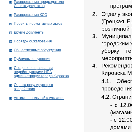
Распоряжения председателя
програм
Совета депутатов
Отделу эко
Распоряжения КСО
(Грецкая Е
Проекты нормативных актов
розничной 
Другие документы
Муниципал
Порядок обжалования
городским 
уборку т
Общественные обсуждения
мероприяти
Публичные слушания
Рекоменд
Сведения о признании
недействующими НПА
Кировска М
администрации города Кировскa
4.1. Обес
Оценка регулирующего
проведения
воздействия
4.2. Огран
Антимонопольный комплаенс
- с 12.
(магази
- с 12.
домами 