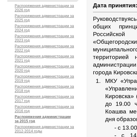
Дата принятия
Распоряжения администрации за
2026 год
Распоряжения администрации за
Руководствуяс
2025 год
общих принц
Распоряжения администрации за
2024 год
Российской
Распоряжения администрации за
2023 год
«Общегород
Распоряжения администрации за
муниципальног
2022 год
территорией 
Распоряжения администрации за
2021 год
администрации
Распоряжения администрации за
2020 год
города Кировск
Распоряжения администрации за
МКУ «Управ
2019 год
Распоряжения администрации за
«Управлен
2018 год
Кировска» 
Распоряжения администрации за
2017 год
до 19.00 
Распоряжения администрации за
Коашва ме
2016 год
Распоряжения администрации
дня образо
за 2015 год
- с 13.
Распоряжения администрации за
2012-2014 годы
- с 14