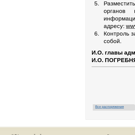
Разместит
органов 
информац
адресу:
www
Контроль з
собой.
И.О. главы ад
И.О. ПОГРЕБН
Все распоряжения