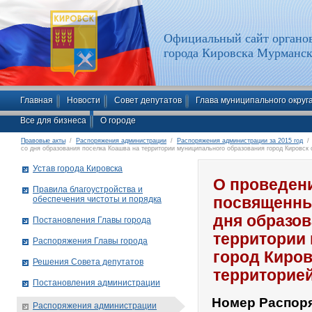
Официальный сайт органов
города Кировска Мурманск
Главная
Новости
Совет депутатов
Глава муниципального округ
Все для бизнеса
О городе
Правовые акты
/
Распоряжения администрации
/
Распоряжения администрации за 2015 год
/ 
со дня образования поселка Коашва на территории муниципального образования город Кировск
Устав города Кировска
О проведен
Правила благоустройства и
обеспечения чистоты и порядка
посвященны
дня образов
Постановления Главы города
территории
Распоряжения Главы города
город Киро
Решения Совета депутатов
территорие
Постановления администрации
Номер Распор
Распоряжения администрации