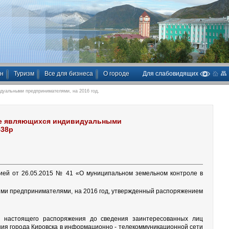
ан
Туризм
Все для бизнеса
О городе
Для слабовидящих
дуальными предпринимателями, на 2016 год,
 не являющихся индивидуальными
538р
орией от 26.05.2015 № 41 «О муниципальном земельном контроле в
ыми предпринимателями, на 2016 год, утвержденный распоряжением
е настоящего распоряжения до сведения заинтересованных лиц
ия города Кировска в информационно - телекоммуникационной сети