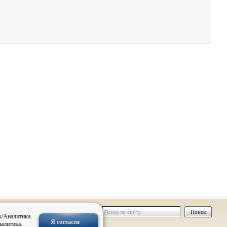
 персональных
к/Аналитика.
Я согласен
налитика.
нальных