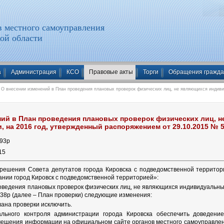
 местного самоуправления
ой области
а
Администрация
КСО
Правовые акты
Торги
Обращения гражд
О внесении изменений в План проведения плановых проверок физических лиц, не являющихся индиви
ний в План проведения плановых проверок физических лиц,
 на 2016 год, утвержденный распоряжением от 29.10.2015 № 
93
р
15
5 решения Совета депутатов города Кировска с подведомственной террит
нии город Кировск с подведомственной территорией»:
оведения плановых проверок физических лиц, не являющихся индивидуальн
538р (далее – План проверки) следующие изменения:
лана проверки исключить.
льного контроля администрации города Кировска обеспечить доведени
ещения информации на официальном сайте органов местного самоуправлен