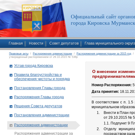
Официальный сайт органов
города Кировска Мурманск
Главная
Новости
Совет депутатов
Глава муниципального округ
Правовые акты
/
Распоряжения администрации
/
Распоряжения администрации за 2015 год
/ 
утвержденный распоряжением от 29.10.2015 № 538р
Устав города Кировска
О внесении измене
Правила благоустройства и
предпринимателями,
обеспечения чистоты и порядка
Номер Распоряжения:
5
Постановления Главы города
Дата принятия:
18.11.20
Распоряжения Главы города
В соответствии с п. 1.
Решения Совета депутатов
муниципальном образова
Внести в План пр
Постановления администрации
от 29.10.2015 № 
1.1. Подпункт 9 П
Распоряжения администрации
Отделу муниципа
Распоряжения администрации за
посредством разм