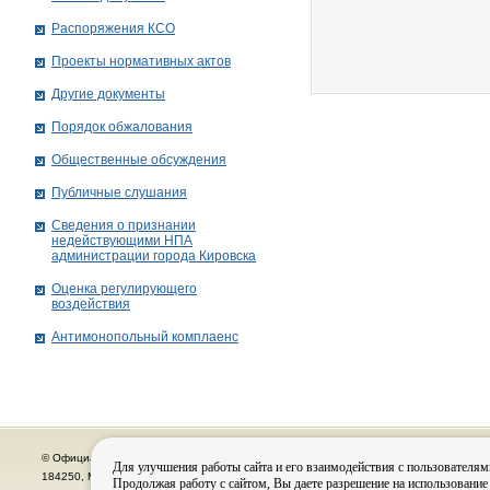
Распоряжения КСО
Проекты нормативных актов
Другие документы
Порядок обжалования
Общественные обсуждения
Публичные слушания
Сведения о признании
недействующими НПА
администрации города Кировскa
Оценка регулирующего
воздействия
Антимонопольный комплаенс
© Официальный сайт органов местного самоуправления города Кировска
Для улучшения работы сайта и его взаимодействия с пользователям
184250, Мурманская область, г. Кировск, пр. Ленина, д. 16, тел.: (815-31) 98-700
Продолжая работу с сайтом, Вы даете разрешение на использование