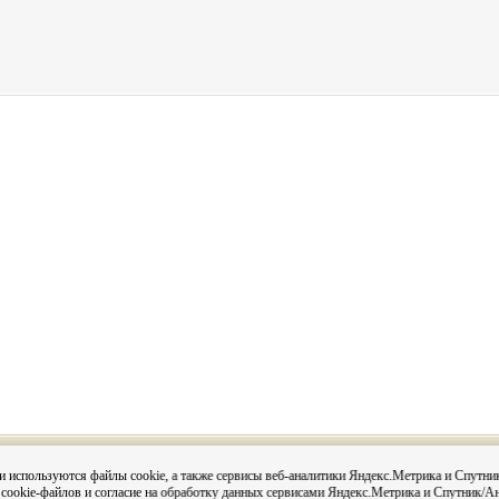
Вся информация на сайте размещена с согласия субъектов
и используются файлы cookie, а также сервисы веб-аналитики Яндекс.Метрика и Спутни
данных в соответствии с 152-ФЗ О персональных данных и
 cookie-файлов и согласие на обработку данных сервисами Яндекс.Метрика и Спутник/А
Постановления администрации города Кировска «О персо