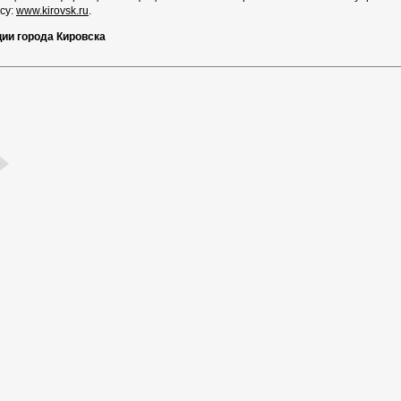
су:
www.kirovsk.ru
.
ции города Кировска