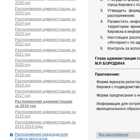
2026 год
город Кировск с 
Распоряжения администрации за
Утвердить форм
2025 год
распоряжению.
Распоряжения администрации за
Разместить инфо
2024 год
территории муни
Распоряжения администрации за
Кировска в инфор
2023 год
Настоящее распо
Распоряжения администрации за
«Интернет» по ад
2022 год
Контроль за испо
Распоряжения администрации за
2021 год
Глава администрации г
Распоряжения администрации за
М.Р. БОРОДИНА
2020 год
Распоряжения администрации за
Приложения:
2019 год
Распоряжения администрации за
Форма журнала регистр
2018 год
Кировск с подведомств
Распоряжения администрации за
Форма предписания о н
2017 год
Распоряжения администрации
Информация для потреб
за 2016 год
муниципального образо
Распоряжения администрации за
2015 год
Распоряжения администрации за
2012-2014 годы
Распоряжения председателя
Все распоряжения
Совета депутатов