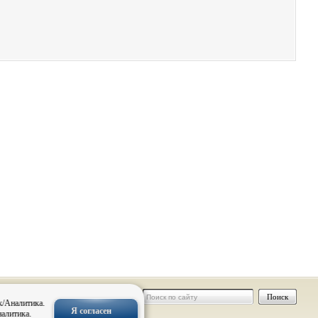
 персональных
к/Аналитика.
Я согласен
налитика.
нальных