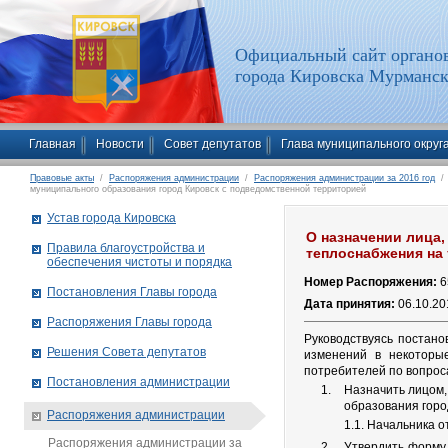
Официальный сайт органов
города Кировска Мурманск
Главная
Новости
Совет депутатов
Глава муниципального округ
Правовые акты
/
Распоряжения администрации
/
Распоряжения администрации за 2016 год
/ 
муниципального образования город Кировск с подведомственной территорией
Устав города Кировска
О назначении лица,
Правила благоустройства и
теплоснабжения на
обеспечения чистоты и порядка
Номер Распоряжения:
6
Постановления Главы города
Дата принятия:
06.10.20
Распоряжения Главы города
Руководствуясь постан
Решения Совета депутатов
изменений в некоторы
потребителей по вопрос
Постановления администрации
Назначить лицом,
образования горо
Распоряжения администрации
1.1. Начальника 
Распоряжения администрации за
Утвердить форму