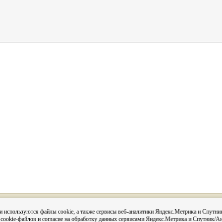
Вся информация на сайте размещена с согласия субъектов
и используются файлы cookie, а также сервисы веб-аналитики Яндекс.Метрика и Спутни
данных в соответствии с 152-ФЗ О персональных данных и
 cookie-файлов и согласие на обработку данных сервисами Яндекс.Метрика и Спутник/А
Постановления администрации города Кировска «О персо