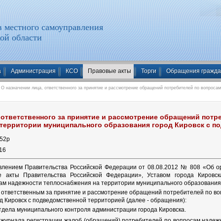
 местного самоуправления
ой области
а
Администрация
КСО
Правовые акты
Торги
Обращения гражд
О назначении лица, ответственного за принятие и рассмотрение обращений потребителей по вопросам
 ответственного за принятие и рассмотрение обращений пот
 территории муниципального образования город Кировск с п
52
р
16
овлением Правительства Российской Федерации от 08.08.2012 № 808 «Об о
е акты Правительства Российской Федерации», Уставом города Кировск
ам надежности теплоснабжения на территории муниципального образования 
 ответственным за принятие и рассмотрение обращений потребителей по в
д Кировск с подведомственной территорией (далее - обращения):
отдела муниципального контроля администрации города Кировска.
 журнала регистрации жалоб (обращений) потребителей по вопросам надеж