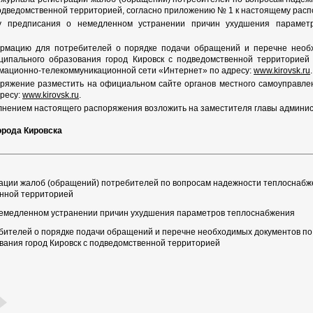
подведомственной территорией, согласно приложению № 1 к настоящему рас
у предписания о немедленном устранении причин ухудшения параме
рмацию для потребителей о порядке подачи обращений и перечне необ
ципального образования город Кировск с подведомственной территорией
мационно-телекоммуникационной сети «Интернет» по адресу:
www.kirovsk.ru
.
ряжение разместить на официальном сайте органов местного самоуправле
ресу:
www.kirovsk.ru
.
лнением настоящего распоряжения возложить на заместителя главы админис
орода Кировска
ации жалоб (обращений) потребителей по вопросам надежности теплоснабж
енной территорией
емедленном устранении причин ухудшения параметров теплоснабжения
ителей о порядке подачи обращений и перечне необходимых документов по
вания город Кировск с подведомственной территорией