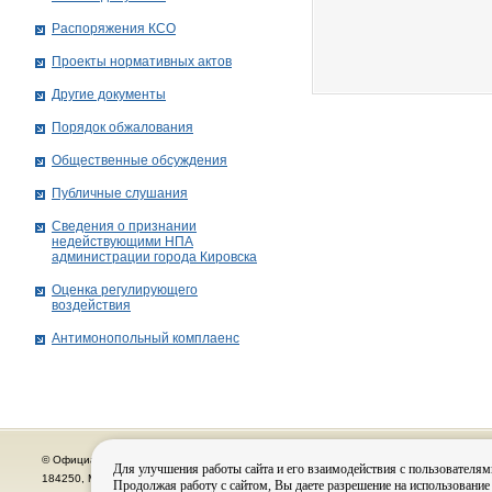
Распоряжения КСО
Проекты нормативных актов
Другие документы
Порядок обжалования
Общественные обсуждения
Публичные слушания
Сведения о признании
недействующими НПА
администрации города Кировскa
Оценка регулирующего
воздействия
Антимонопольный комплаенс
© Официальный сайт органов местного самоуправления города Кировска
Для улучшения работы сайта и его взаимодействия с пользователям
184250, Мурманская область, г. Кировск, пр. Ленина, д. 16, тел.: (815-31) 98-700
Продолжая работу с сайтом, Вы даете разрешение на использование