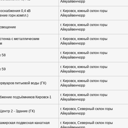
Айкуайвенчорр
роснабжения 0,4 кВ
г. Кировск, южный склон горы
ние горн.компл.)
Айкуайвенчорр
г. Кировск, южный склон горы
освещение
Айкуайвенчорр
стенка с металлическим
г. Кировск, южный склон горы
ем
Айкуайвенчорр
г. Кировск, южный склон горы
 58
Айкуайвенчорр
г. Кировск, южный склон горы
 59
Айкуайвенчорр
г. Кировск, южный склон горы
рвуаров питьевой воды (ГК)
Айкуайвенчорр
г. Кировск, южный склон горы
бжение подъёмников Кировск-1
Айкуайвенчорр
г. Кировск, Северный склон горы
ентр 2 - Здание (ГК)
Айкуайвенчорр
сажирская подвесная канатная
г. Кировск, Северный склон горы
Айкуайвенчорр