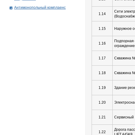
Антимонопольный комплаенс
Сети элект
1.14
(Водоснабже
1.15
Наружное 
Подпорная 
1.16
ограждени
1.17
Скважина №
1.18
Скважина №
1.19
Здание резе
1.20
Электросна
1.21
Сервисный Ц
Дорога пас
1.22
LIFT A/GK8