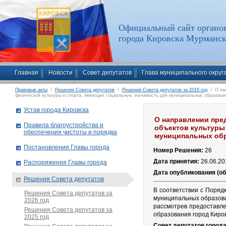
Официальный сайт органов
города Кировска Мурманск
Главная
Новости
Совет депутатов
Глава муниципального округ
Правовые акты
/
Решения Совета депутатов
/
Решения Совета депутатов за 2018 год
/ О нап
физической культуры и спорта, имеющих социальную значимость для муниципальных образова
Устав города Кировска
О направлении пре
Правила благоустройства и
объектов культуры
обеспечения чистоты и порядка
муниципальных об
Постановления Главы города
Номер Решения:
26
Дата принятия:
26.06.20
Распоряжения Главы города
Дата опубликования (о
Решения Совета депутатов
В соответствии с Поряд
Решения Совета депутатов за
муниципальных образова
2026 год
рассмотрев предоставл
Решения Совета депутатов за
образования город Киро
2025 год
Совет депутатов город