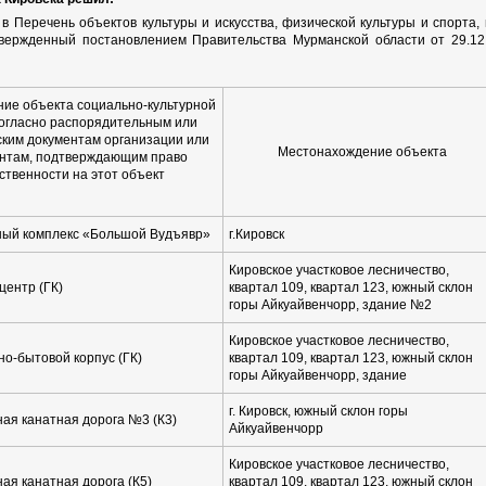
 в Перечень объектов культуры и искусства, физической культуры и спорт
твержденный постановлением Правительства Мурманской области от 29.12
ие объекта социально-культурной
огласно распорядительным или
ским документам организации или
Местонахождение объекта
нтам, подтверждающим право
ственности на этот объект
ый комплекс «Большой Вудъявр»
г.Кировск
Кировское участковое лесничество,
центр (ГК)
квартал 109, квартал 123, южный склон
горы Айкуайвенчорр, здание №2
Кировское участковое лесничество,
о-бытовой корпус (ГК)
квартал 109, квартал 123, южный склон
горы Айкуайвенчорр, здание
г. Кировск, южный склон горы
ая канатная дорога №3 (К3)
Айкуайвенчорр
Кировское участковое лесничество,
ая канатная дорога (К5)
квартал 109, квартал 123, южный склон