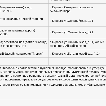
б горнолыжников) к кад
г. Кировск, Северный склон горы
0126:906
Айкуайвенчорр
тивное здание нижней станции
г. Кировск, ул.Олимпийская, д.91
овочная канатная дорога)
г. Кировск, ул.Олимпийская, д.91
-1000
а) осветительная (лампа "Солнце)
г. Кировск, ул.Олимпийская, д.91, южный
(в количестве 9 шт.)
склон горы Айкуайвенчорр
ый бассейн санатория "Тирвас"
г. Кировск, ул.Ботанический сад, (п.1)
а Кировска в соответствии с пунктом 9 Порядка формирования и утвержден
ьную значимость для муниципальных образований Мурманской области, ут
направить настоящее решение в исполнительный орган государственной вл
ки и нормативно-правовому регулированию в сфере физической культуры и сп
ступает в силу со дня подписания и подлежит официальному опубликованию 