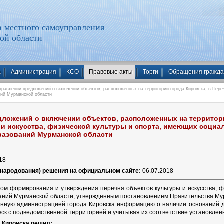
 местного самоуправления
ой области
а
Администрация
КСО
Правовые акты
Торги
Обращения гражд
равлении предложений о включении объектов, расположенных на территории города Кировска, в Переч
ний Мурманской области
дложений о включении объектов, расположенных на территори
 и искусства, физической культуры и спорта, имеющих социа
разований Мурманской области
18
бнародования) решения на официальном сайте:
06.07.2018
ком формирования и утверждения перечня объектов культуры и искусства, 
ний Мурманской области, утвержденным постановлением Правительства Мурм
енную администрацией города Кировска информацию о наличии оснований д
вск с подведомственной территорией и учитывая их соответствие установлен
а Кировска решил: