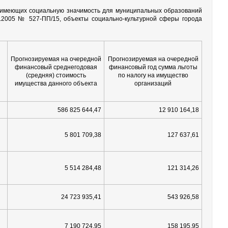
а, имеющих социальную значимость для муниципальных образований
.2005 № 527-ПП/15, объекты социально-культурной сферы города
Прогнозируемая на очередной
Прогнозируемая на очередной
финансовый среднегодовая
финансовый год сумма льготы
(средняя) стоимость
по налогу на имущество
имущества данного объекта
организаций
586 825 644,47
12 910 164,18
5 801 709,38
127 637,61
5 514 284,48
121 314,26
24 723 935,41
543 926,58
7 190 724,95
158 195,95