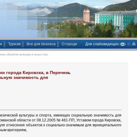
ан
Туризм
Все для бизнеса
О городе
Для слабовидящих
ень объектов культуры и искусства,
и города Кировска, в Перечень
льную значимость для
физической культуры и спорта, имеющих социальную значимость для
анской области от 08.12.2005 № 481-ПП, Уставом города Кировска,
ля отнесения объектов к социально-значимым для муниципального
ным критериям,