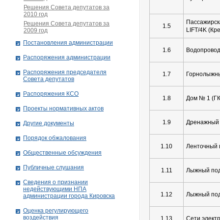
Решения Совета депутатов за
2010 год
Пассажирск
Решения Совета депутатов за
1.5
LIFT/4K (Кр
2009 год
Постановления администрации
1.6
Водопровод
Распоряжения администрации
Распоряжения председателя
1.7
Горнолыжн
Совета депутатов
Распоряжения КСО
1.8
Дом № 1 (ГК
Проекты нормативных актов
1.9
Дренажный 
Другие документы
Порядок обжалования
1.10
Ленточный 
Общественные обсуждения
Публичные слушания
1.11
Лыжный под
Сведения о признании
недействующими НПА
1.12
Лыжный под
администрации города Кировскa
Оценка регулирующего
воздействия
1.13
Сети элект