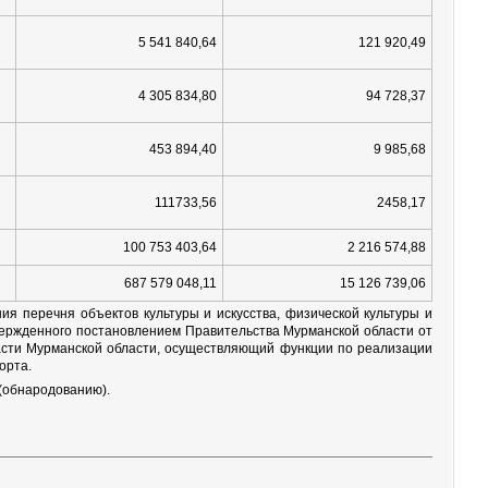
5 541 840,64
121 920,49
4 305 834,80
94 728,37
453 894,40
9 985,68
111733,56
2458,17
100 753 403,64
2 216 574,88
687 579 048,11
15 126 739,06
ия перечня объектов культуры и искусства, физической культуры и
вержденного постановлением Правительства Мурманской области от
асти Мурманской области, осуществляющий функции по реализации
орта.
(обнародованию).