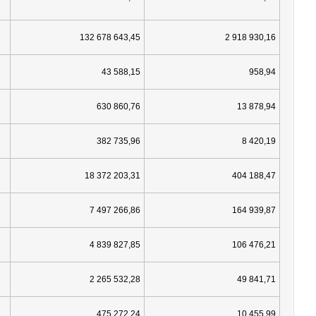
132 678 643,45
2 918 930,16
43 588,15
958,94
630 860,76
13 878,94
382 735,96
8 420,19
18 372 203,31
404 188,47
7 497 266,86
164 939,87
4 839 827,85
106 476,21
2 265 532,28
49 841,71
475 272,24
10 455,99