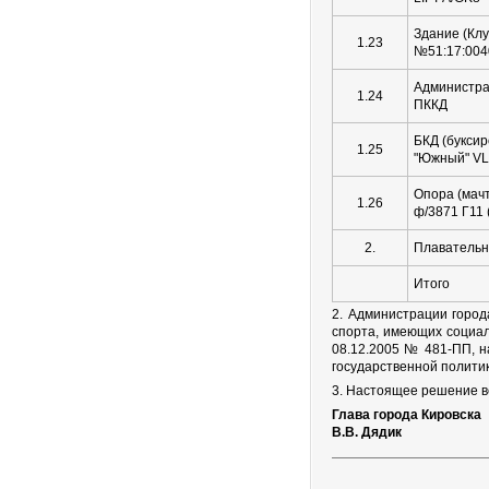
Здание (Клу
1.23
№51:17:004
Администра
1.24
ПККД
БКД (буксир
1.25
"Южный" VL
Опора (мачт
1.26
ф/3871 Г11 
2.
Плавательн
Итого
2. Администрации город
спорта, имеющих социал
08.12.2005 № 481-ПП, 
государственной полити
3. Настоящее решение в
Глава города Кировска
В.В. Дядик