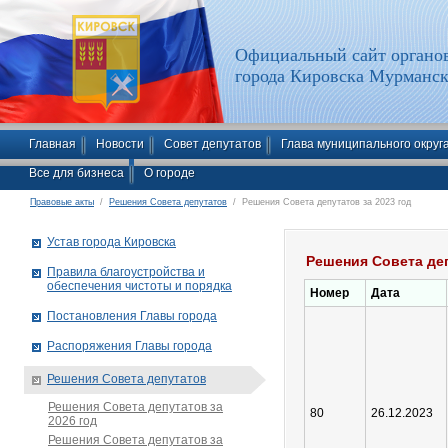
Официальный сайт органов
города Кировска Мурманск
Главная
Новости
Совет депутатов
Глава муниципального округ
Все для бизнеса
О городе
Правовые акты
/
Решения Совета депутатов
/ Решения Совета депутатов за 2023 год
Устав города Кировска
Решения Совета деп
Правила благоустройства и
обеспечения чистоты и порядка
Номер
Дата
Постановления Главы города
Распоряжения Главы города
Решения Совета депутатов
Решения Совета депутатов за
80
26.12.2023
2026 год
Решения Совета депутатов за