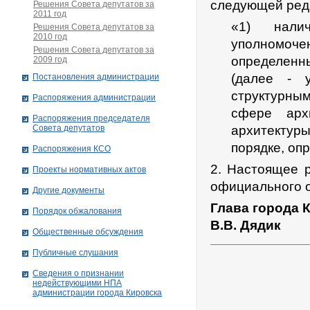
следующей ред
Решения Совета депутатов за
2011 год
«1) налич
Решения Совета депутатов за
2010 год
уполномоче
Решения Совета депутатов за
определенн
2009 год
(далее - 
Постановления администрации
структурны
Распоряжения администрации
сфере арх
Распоряжения председателя
Совета депутатов
архитектур
порядке, оп
Распоряжения КСО
2. Настоящее 
Проекты нормативных актов
официального о
Другие документы
Глава города 
Порядок обжалования
В.В. Дядик
Общественные обсуждения
Публичные слушания
Сведения о признании
недействующими НПА
администрации города Кировскa