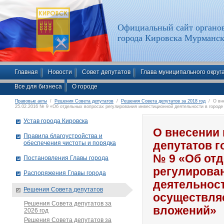
Официальный сайт органов
города Кировска Мурманск
Главная
Новости
Совет депутатов
Глава муниципального округ
Все для бизнеса
О городе
Правовые акты
/
Решения Совета депутатов
/
Решения Совета депутатов за 2018 год
/ О вне
25.02.2016 № 9 «Об отдельных вопросах регулирования инвестиционной деятельности в город
Устав города Кировска
О внесении 
Правила благоустройства и
обеспечения чистоты и порядка
депутатов г
№ 9 «Об от
Постановления Главы города
регулирова
Распоряжения Главы города
деятельност
Решения Совета депутатов
осуществля
Решения Совета депутатов за
вложений»
2026 год
Решения Совета депутатов за