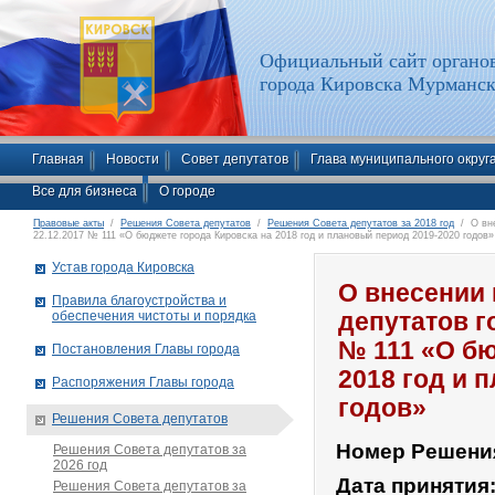
Официальный сайт органов
города Кировска Мурманск
Главная
Новости
Совет депутатов
Глава муниципального округ
Все для бизнеса
О городе
Правовые акты
/
Решения Совета депутатов
/
Решения Совета депутатов за 2018 год
/ О вне
22.12.2017 № 111 «О бюджете города Кировска на 2018 год и плановый период 2019-2020 годов»
Устав города Кировска
О внесении 
Правила благоустройства и
обеспечения чистоты и порядка
депутатов г
№ 111 «О бю
Постановления Главы города
2018 год и 
Распоряжения Главы города
годов»
Решения Совета депутатов
Номер Решени
Решения Совета депутатов за
2026 год
Дата принятия
Решения Совета депутатов за