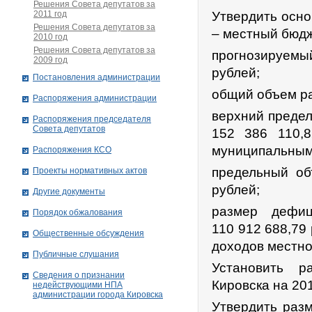
Решения Совета депутатов за
2011 год
Утвердить осно
Решения Совета депутатов за
– местный бюдж
2010 год
Решения Совета депутатов за
прогнозируемы
2009 год
рублей;
Постановления администрации
общий объем ра
Распоряжения администрации
верхний предел
Распоряжения председателя
Совета депутатов
152 386 110,
муниципальным 
Распоряжения КСО
предельный об
Проекты нормативных актов
рублей;
Другие документы
размер дефи
Порядок обжалования
110 912 688,79
Общественные обсуждения
доходов местно
Публичные слушания
Установить р
Сведения о признании
Кировска на 201
недействующими НПА
администрации города Кировскa
Утвердить раз