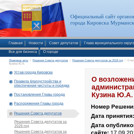
Официальный сайт органов
города Кировска Мурманск
Главная
Новости
Совет депутатов
Глава муниципального округ
Все для бизнеса
О городе
Правовые акты
/
Решения Совета депутатов
/
Решения Совета депутатов за 2018 год
/ О воз
Кузина Ю.А.
Устав города Кировска
О возложен
Правила благоустройства и
обеспечения чистоты и порядка
администрац
Кузина Ю.А.
Постановления Главы города
Распоряжения Главы города
Номер Решени
Решения Совета депутатов
Дата принятия
Решения Совета депутатов за
Дата опублико
2026 год
Решения Совета депутатов за
сайте:
17.09.20