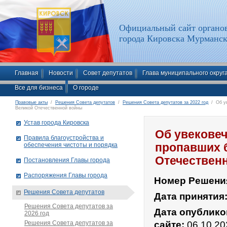
Официальный сайт органов
города Кировска Мурманск
Главная
Новости
Совет депутатов
Глава муниципального округ
Все для бизнеса
О городе
Правовые акты
/
Решения Совета депутатов
/
Решения Совета депутатов за 2022 год
/ Об ув
Великой Отечественной войны
Устав города Кировска
Об увековеч
Правила благоустройства и
обеспечения чистоты и порядка
пропавших б
Отечествен
Постановления Главы города
Распоряжения Главы города
Номер Решени
Решения Совета депутатов
Дата принятия
Решения Совета депутатов за
Дата опублико
2026 год
Решения Совета депутатов за
сайте:
06.10.20