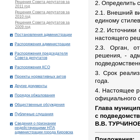
Решения Совета депутатов за
2. Определить 
2011 год
2.1. Внешний в
Решения Совета депутатов за
2010 год
единому стиле
Решения Совета депутатов за
2009 год
2.2. Источники
Постановления администрации
настоящего реш
Распоряжения администрации
2.3. Орган, о
Распоряжения председателя
решения, - ад
Совета депутатов
подведомствен
Распоряжения КСО
3. Срок реали
Проекты нормативных актов
года.
Другие документы
4. Настоящее р
Порядок обжалования
официального о
Общественные обсуждения
Глава муницип
Публичные слушания
с подведомст
В.В. ТУРЧИНО
Сведения о признании
недействующими НПА
администрации города Кировскa
Приложения: