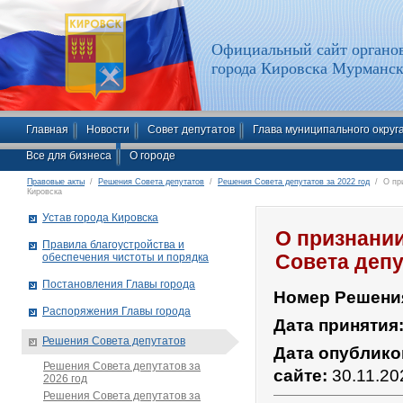
Официальный сайт органов
города Кировска Мурманск
Главная
Новости
Совет депутатов
Глава муниципального округ
Все для бизнеса
О городе
Правовые акты
/
Решения Совета депутатов
/
Решения Совета депутатов за 2022 год
/ О при
Кировска
Устав города Кировска
О признани
Правила благоустройства и
обеспечения чистоты и порядка
Совета депу
Постановления Главы города
Номер Решени
Распоряжения Главы города
Дата принятия
Решения Совета депутатов
Дата опублико
Решения Совета депутатов за
сайте:
30.11.20
2026 год
Решения Совета депутатов за