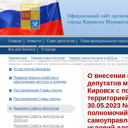
Официальный сайт органов
города Кировска Мурманск
Главная
Новости
Совет депутатов
Глава муниципального округ
Все для бизнеса
О городе
Правовые акты
/
Решения Совета депутатов
/
Решения Совета депутатов за 2023 год
/ О вне
округа город Кировск с подведомственной территорией Мурманской области от 30.05.2023 № 2
вопросам создания условий для развития малого и среднего предпринимательства на территори
территорией Мурманской области»
Устав города Кировска
О внесении 
Правила благоустройства и
обеспечения чистоты и порядка
депутатов м
Кировск с 
Постановления Главы города
территорией
Распоряжения Главы города
30.05.2023 
Решения Совета депутатов
полномочий
Решения Совета депутатов за
самоуправл
2026 год
Решения Совета депутатов за
условий для