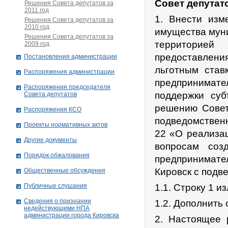
Совет депутат
Решения Совета депутатов за
2011 год
1. Внести изм
Решения Совета депутатов за
2010 год
имущества муни
Решения Совета депутатов за
территорией
2009 год
предоставления
Постановления администрации
льготным став
Распоряжения администрации
предпринимате
Распоряжения председателя
поддержки суб
Совета депутатов
решению Совет
Распоряжения КСО
подведомственн
Проекты нормативных актов
22 «О реализа
Другие документы
вопросам соз
Порядок обжалования
предпринимате
Кировск с подв
Общественные обсуждения
Публичные слушания
1.1. Строку 1 
Сведения о признании
1.2. Дополнить
недействующими НПА
администрации города Кировскa
2. Настоящее 