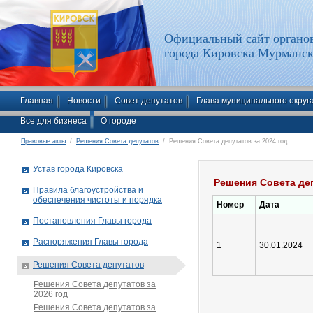
Официальный сайт органов
города Кировска Мурманск
Главная
Новости
Совет депутатов
Глава муниципального округ
Все для бизнеса
О городе
Правовые акты
/
Решения Совета депутатов
/ Решения Совета депутатов за 2024 год
Устав города Кировска
Решения Совета деп
Правила благоустройства и
обеспечения чистоты и порядка
Номер
Дата
Постановления Главы города
Распоряжения Главы города
1
30.01.2024
Решения Совета депутатов
Решения Совета депутатов за
2026 год
Решения Совета депутатов за