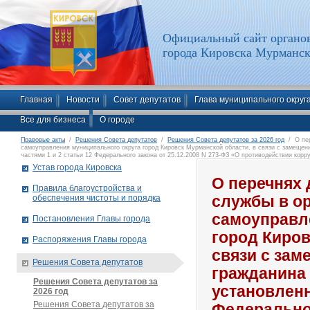
Официальный сайт органов
города Кировска Мурманск
Главная
Новости
Совет депутатов
Глава муниципального округ
Все для бизнеса
О городе
Правовые акты
/
Решения Совета депутатов
/
Решения Совета депутатов за 2026 год
/ О пер
самоуправления муниципального округа город Кировск Мурманской области, в связи с замещен
частями 1 и 2 статьи 12 Федерального закона от 25.12.2008 N 273-ФЗ «О противодействии корр
Устав города Кировска
О перечнях
Правила благоустройства и
обеспечения чистоты и порядка
службы в ор
самоуправл
Постановления Главы города
город Киров
Распоряжения Главы города
связи с зам
Решения Совета депутатов
гражданина 
Решения Совета депутатов за
установленн
2026 год
Решения Совета депутатов за
Федеральног