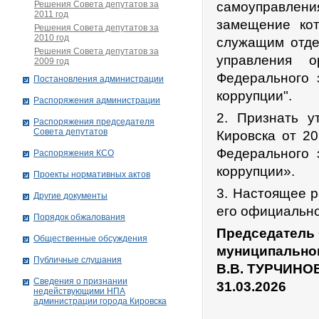
Решения Совета депутатов за
самоуправлени
2011 год
замещение ко
Решения Совета депутатов за
2010 год
служащим отде
Решения Совета депутатов за
управления о
2009 год
Федерального 
Постановления администрации
коррупции".
Распоряжения администрации
2. Признать у
Распоряжения председателя
Совета депутатов
Кировска от 2
Федерального 
Распоряжения КСО
коррупции».
Проекты нормативных актов
3. Настоящее р
Другие документы
его официально
Порядок обжалования
Председатель 
Общественные обсуждения
муниципально
Публичные слушания
В.В. ТУРЧИНО
Сведения о признании
31.03.2026
недействующими НПА
администрации города Кировскa