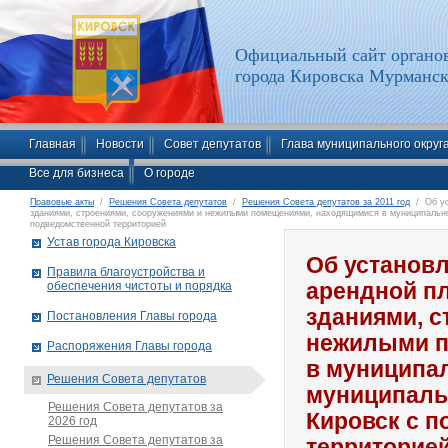
Официальный сайт органов
города Кировска Мурманск
Главная
Новости
Совет депутатов
Глава муниципального округ
Все для бизнеса
О городе
Правовые акты
/
Решения Совета депутатов
/
Решения Совета депутатов за 2011 год
/ Об ус
зданиями, строениями, сооружениями и нежилыми помещениями, находящимися в муниципально
подведомственной территорией
Устав города Кировска
Об установл
Правила благоустройства и
обеспечения чистоты и порядка
арендной пл
зданиями, с
Постановления Главы города
нежилыми п
Распоряжения Главы города
в муниципа
Решения Совета депутатов
муниципаль
Решения Совета депутатов за
Кировск с 
2026 год
Решения Совета депутатов за
территорие