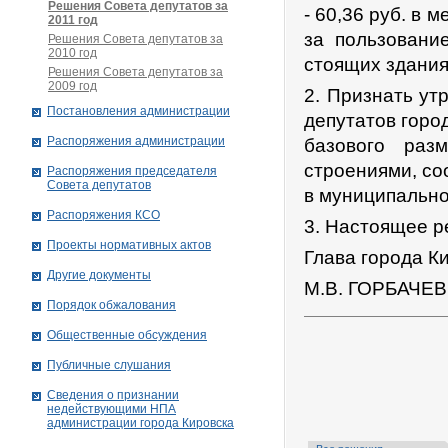
Решения Совета депутатов за
- 60,36 руб. в м
2011 год
за пользовани
Решения Совета депутатов за
2010 год
стоящих здания
Решения Совета депутатов за
2009 год
2. Признать ут
Постановления администрации
депутатов горо
Распоряжения администрации
базового раз
строениями, с
Распоряжения председателя
Совета депутатов
в муниципально
Распоряжения КСО
3. Настоящее р
Проекты нормативных актов
Глава города К
Другие документы
М.В. ГОРБАЧЕВ
Порядок обжалования
Общественные обсуждения
Публичные слушания
Сведения о признании
недействующими НПА
администрации города Кировскa