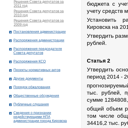
Решения Совета депутатов за
бюджета с уче
2011 год
учету средств 
Решения Совета депутатов за
2010 год
Установить р
Решения Совета депутатов за
2009 год
Кировска на 201
Постановления администрации
Утвердить разм
Распоряжения администрации
рублей.
Распоряжения председателя
Совета депутатов
Статья 2
Распоряжения КСО
Утвердить осн
Проекты нормативных актов
период 2014 - 2
Другие документы
прогнозируемы
Порядок обжалования
тыс. рублей, 
Общественные обсуждения
сумме 1284808,
Публичные слушания
общий объем ра
Сведения о признании
том числе общ
недействующими НПА
администрации города Кировскa
34416,2 тыс. ру