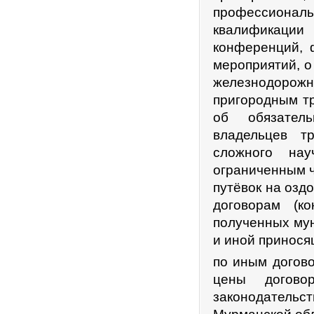
профессионал
квалификации 
конференций, 
мероприятий, о
железнодорож
пригородным тр
об обязатель
владельцев т
сложного нау
ограниченным ч
путёвок на озд
договорам (к
полученных му
и иной принося
по иным догово
цены догово
законодатель