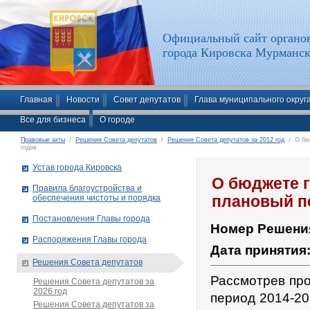
Официальный сайт органов
города Кировска Мурманск
Главная
Новости
Совет депутатов
Глава муниципального округ
Все для бизнеса
О городе
Правовые акты
/
Решения Совета депутатов
/
Решения Совета депутатов за 2012 год
/ О бюд
годов
Устав города Кировска
О бюджете г
Правила благоустройства и
обеспечения чистоты и порядка
плановый пе
Постановления Главы города
Номер Решени
Распоряжения Главы города
Дата принятия
Решения Совета депутатов
Рассмотрев про
Решения Совета депутатов за
2026 год
период 2014-20
Решения Совета депутатов за