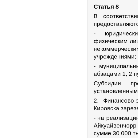
Статья 8
В соответств
предоставляютс
- юридическ
физическим лиц
некоммерческ
учреждениями;
- муниципальн
абзацами 1, 2 п
Субсидии пр
установленными
2. Финансово-
Кировска зарез
- на реализаци
Айкуайвенчорр в
сумме 30 000 ты