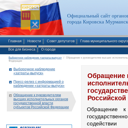
Официальный сайт органов
города Кировска Мурманск
Главная
Новости
Совет депутатов
Глава муниципального округ
Все для бизнеса
О городе
Выборочное наблюдение «затраты-выпуск»
/ Обращение к руководителям высших исполнительн
Федерации
Выборочное наблюдение
«затраты-выпуск»
Обращение 
Пресс-релиз с информацией о
исполнител
наблюдении «затраты-выпуск»
государстве
Обращение к руководителям
Российской
высших исполнительных органов
государственной власти
субъектов Российской Федерации
Обращение к 
государствен
содействии