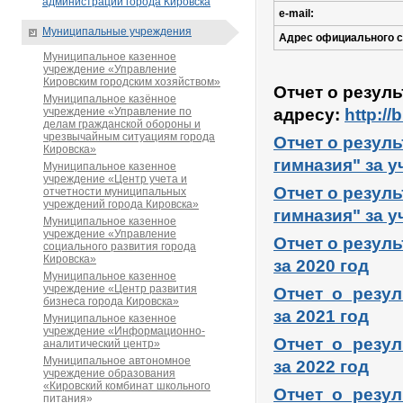
администрации города Кировска
e-mail:
Муниципальные учреждения
Адрес официального с
Муниципальное казенное
учреждение «Управление
Кировским городским хозяйством»
Отчет о резул
Муниципальное казённое
учреждение «Управление по
адресу:
http:/
делам гражданской обороны и
чрезвычайным ситуациям города
Отчет о резул
Кировска»
гимназия" за у
Муниципальное казенное
учреждение «Центр учета и
Отчет о резул
отчетности муниципальных
учреждений города Кировска»
гимназия" за у
Муниципальное казенное
учреждение «Управление
Отчет о резул
социального развития города
Кировска»
за 2020 год
Муниципальное казенное
учреждение «Центр развития
Отчет о резу
бизнеса города Кировска»
за 2021 год
Муниципальное казенное
учреждение «Информационно-
Отчет о резу
аналитический центр»
Муниципальное автономное
за 2022 год
учреждение образования
«Кировский комбинат школьного
Отчет о резу
питания»