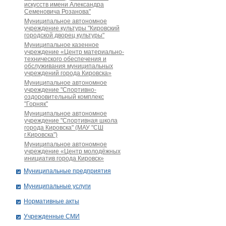
искусств имени Александра
Семеновича Розанова"
Муниципальное автономное
учреждение культуры "Кировский
городской дворец культуры"
Муниципальное казенное
учреждение «Центр материально-
технического обеспечения и
обслуживания муниципальных
учреждений города Кировска»
Муниципальное автономное
учреждение "Спортивно-
оздоровительный комплекс
"Горняк"
Муниципальное автономное
учреждение "Спортивная школа
города Кировска" (МАУ "СШ
г.Кировска")
Муниципальное автономное
учреждение «Центр молодёжных
инициатив города Кировск»
Муниципальные предприятия
Муниципальные услуги
Нормативные акты
Учрежденные СМИ