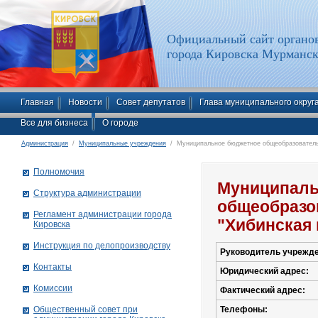
Официальный сайт органов
города Кировска Мурманск
Главная
Новости
Совет депутатов
Глава муниципального округ
Все для бизнеса
О городе
Администрация
/
Муниципальные учреждения
/ Муниципальное бюджетное общеобразовательн
Полномочия
Муниципаль
Структура администрации
общеобразо
Рег­ла­мент ад­ми­нист­ра­ции го­ро­да
"Хибинская 
Ки­ров­ска
Инструкция по делопроизводству
Руководитель учрежде
Контакты
Юридический адрес:
Комиссии
Фактический адрес:
Общественный совет при
Телефоны: