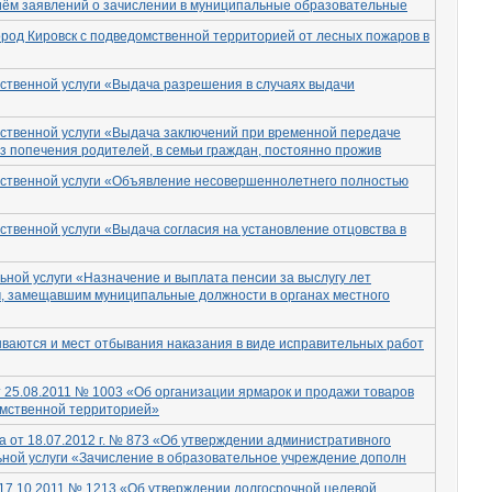
иём заявлений о зачислении в муниципальные образовательные
род Кировск с подведомственной территорией от лесных пожаров в
ственной услуги «Выдача разрешения в случаях выдачи
ственной услуги «Выдача заключений при временной передаче
ез попечения родителей, в семьи граждан, постоянно прожив
рственной услуги «Объявление несовершеннолетнего полностью
твенной услуги «Выдача согласия на установление отцовства в
ной услуги «Назначение и выплата пенсии за выслугу лет
, замещавшим муниципальные должности в органах местного
ываются и мест отбывания наказания в виде исправительных работ
 25.08.2011 № 1003 «Об организации ярмарок и продажи товаров
омственной территорией»
 от 18.07.2012 г. № 873 «Об утверждении административного
ной услуги «Зачисление в образовательное учреждение дополн
 17.10.2011 № 1213 «Об утверждении долгосрочной целевой