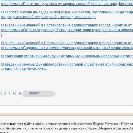
программы «Развитие туризма в муниципальном образовании город Кировск 
О запрете выхода (выезда) на лёд водных объектов, расположенных на тер
подведомственной территорией, в период таяния льда
О внесении изменений в Постановление администрации города Кировска от
программы «Охрана окружающей среды территории муниципального образов
г
О внесении изменений в Постановление администрации города Кировска от
программы «Содержание и ремонт улично-дорожной сети, снабжение электри
О признании утратившими силу некоторых муниципальных правовых актов а
О введении режима функционирования органов управления и сил Кировског
«Повышенная готовность»
7
8
9
10
11
вперед
Вся информация на сайте размещена с согласия субъектов
и используются файлы cookie, а также сервисы веб-аналитики Яндекс.Метрика и Спутни
данных в соответствии с 152-ФЗ О персональных данных и
 cookie-файлов и согласие на обработку данных сервисами Яндекс.Метрика и Спутник/А
Постановления администрации города Кировска «О персо
данных в администрации муниципального округа город Кир
узера.