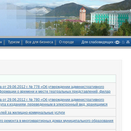
ан
Туризм
Все для бизнеса
О городе
Для слабовидящих
 от 29.06.2012 г. № 778 «Об утверждении административного
формации о времени и месте театральных представлений, филар
 от 29.06.2012 г. № 780 «Об утверждении административного
упа к изданиям, переведенным в электронный вид, хранящимся
лей за жилищно-коммунальные услуги
го ремонта в многоквартирных домах муниципального образования