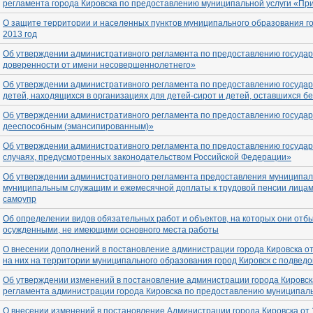
регламента города Кировска по предоставлению муниципальной услуги «Пр
О защите территории и населенных пунктов муниципального образования го
2013 год
Об утверждении административного регламента по предоставлению государ
доверенности от имени несовершеннолетнего»
Об утверждении административного регламента по предоставлению государ
детей, находящихся в организациях для детей-сирот и детей, оставшихся б
Об утверждении административного регламента по предоставлению госуда
дееспособным (эмансипированным)»
Об утверждении административного регламента по предоставлению государс
случаях, предусмотренных законодательством Российской Федерации»
Об утверждении административного регламента предоставления муниципаль
муниципальным служащим и ежемесячной доплаты к трудовой пенсии лицам
самоупр
Об определении видов обязательных работ и объектов, на которых они отб
осужденными, не имеющими основного места работы
О внесении дополнений в постановление администрации города Кировска от
на них на территории муниципального образования город Кировск с подвед
Об утверждении изменений в постановление администрации города Кировска
регламента администрации города Кировска по предоставлению муниципаль
О внесении изменений в постановление Администрации города Кировска от