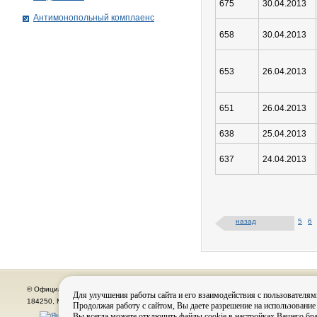
675
30.04.2013
Антимонопольный комплаенс
658
30.04.2013
653
26.04.2013
651
26.04.2013
638
25.04.2013
637
24.04.2013
назад
5
6
© Официальный сайт органов местного самоуправления города Кировска
Для улучшения работы сайта и его взаимодействия с пользователям
184250, Мурманская область, г. Кировск, пр. Ленина, д. 16, тел.: (815-31) 98-700
Продолжая работу с сайтом, Вы даете разрешение на использование
Вы всегда можете отключить файлы cookie в настройках Вашего бра