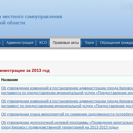
 местного самоуправления
ой области
а
Администрация
КСО
Правовые акты
Торги
Обращения гражд
инистрации за 2013 год
Название
Об утверждении изменений в постановление администрации города Кировска
регламента по предоставлению муниципальной услуги «Предоставление ин
Об утверждении изменений в постановление администрации города Кировска
регламент по предоставлению муниципальной услуги «Предоставление дост
Об утверждении плана мероприятий по снижению задолженности потребите
Об утверждении долгосрочной целевой программы «Проведение капитально
город Кировск с подведомственной территорией на 2013-2015 годы»