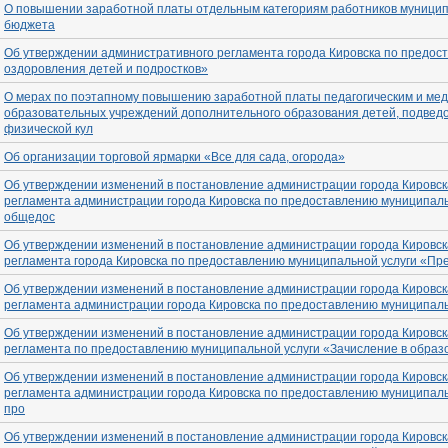
О повышении заработной платы отдельным категориям работников муницип
бюджета
Об утверждении административного регламента города Кировска по предос
оздоровления детей и подростков»
О мерах по поэтапному повышению заработной платы педагогическим и ме
образовательных учреждений дополнительного образования детей, подве
физической кул
Об организации торговой ярмарки «Все для сада, огорода»
Об утверждении изменений в постановление администрации города Кировск
регламента администрации города Кировска по предоставлению муниципал
общедос
Об утверждении изменений в постановление администрации города Кировск
регламента города Кировска по предоставлению муниципальной услуги «Пр
Об утверждении изменений в постановление администрации города Кировск
регламента администрации города Кировска по предоставлению муниципал
Об утверждении изменений в постановление администрации города Кировск
регламента по предоставлению муниципальной услуги «Зачисление в образ
Об утверждении изменений в постановление администрации города Кировск
регламента администрации города Кировска по предоставлению муниципал
про
Об утверждении изменений в постановление администрации города Кировск