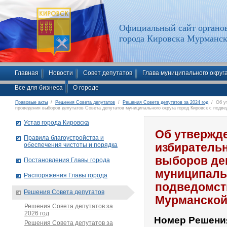
Официальный сайт органов
города Кировска Мурманск
Главная
Новости
Совет депутатов
Глава муниципального округ
Все для бизнеса
О городе
Правовые акты
/
Решения Совета депутатов
/
Решения Совета депутатов за 2024 год
/ Об ут
проведения выборов депутатов Совета депутатов муниципального округа город Кировск с подв
Устав города Кировска
Об утвержд
Правила благоустройства и
обеспечения чистоты и порядка
избиратель
выборов де
Постановления Главы города
муниципальн
Распоряжения Главы города
подведомст
Решения Совета депутатов
Мурманской
Решения Совета депутатов за
2026 год
Номер Решени
Решения Совета депутатов за