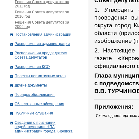
Совет депутат
Решения Совета депутатов за
2011 год
1. Утвердить
Решения Совета депутатов за
2010 год
проведения вы
Решения Совета депутатов за
округа город 
2009 год
области (прил
Постановления администрации
изображение (п
Распоряжения администрации
2. Настоящее
Распоряжения председателя
газете «Киро
Совета депутатов
официального о
Распоряжения КСО
Глава муницип
Проекты нормативных актов
с подведомст
Другие документы
В.В. ТУРЧИНО
Порядок обжалования
Общественные обсуждения
Приложения:
Публичные слушания
Схема одномандатных и
Сведения о признании
недействующими НПА
администрации города Кировскa