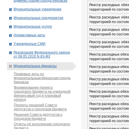
администрации города Кировска
Реестр расходных обяз
Муниципальные учреждения
территорией по состоян
Реестр расходных обяз
Муниципальные предприятия
территорией по состоян
Муниципальные услуги
Реестр расходных обяз
территорией по состоян
Нормативные акты
Реестр расходных обяз
Учрежденные СМИ
территорией по состоян
Реализация Федерального закона
Реестр расходных обяз
от 08.05.2010 N 83-ФЗ
территорией по состоян
Муниципальные финансы
Реестр расходных обяз
территорией по состоян
Правовые акты по
муниципальным финансам города
Реестр расходных обяз
Кировска
территорией по состоян
Формирование проекта
городского бюджета на очередной
Реестр расходных обяз
финансовый год и плановый
территорией по состоян
период
Реестр расходных обяз
Проекты решений Совета
территорией по состоян
депутатов о городском бюджете
Решения Совета депутатов о
Реестр расходных обяз
городском бюджете
территорией по состоян
Отчеты об исполнении городского
бюджета
Реестр расходных обяз