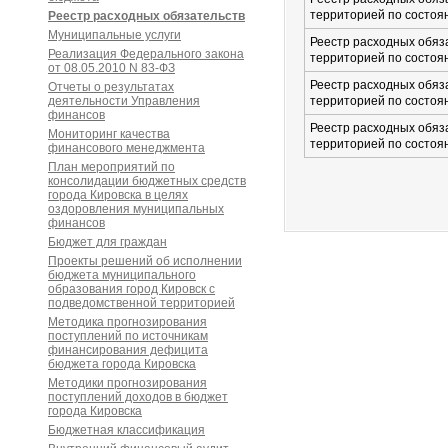
территорией по состоян
Реестр расходных обязательств
Муниципальные услуги
Реестр расходных обяз
Реализация Федерального закона
территорией по состоян
от 08.05.2010 N 83-ФЗ
Реестр расходных обяз
Отчеты о результатах
деятельности Управления
территорией по состоян
финансов
Реестр расходных обяз
Мониторинг качества
территорией по состоян
финансового менеджмента
План мероприятий по
консолидации бюджетных средств
города Кировска в целях
оздоровления муниципальных
финансов
Бюджет для граждан
Проекты решений об исполнении
бюджета муниципального
образования город Кировск с
подведомственной территорией
Методика прогнозирования
поступлений по источникам
финансирования дефицита
бюджета города Кировска
Методики прогнозирования
поступлений доходов в бюджет
города Кировска
Бюджетная классификация