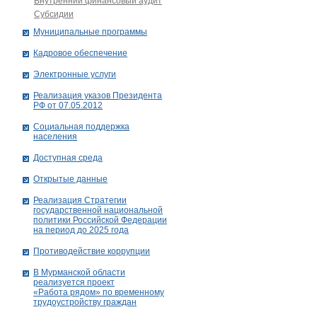
Внутренний финансовый аудит
Субсидии
Муниципальные программы
Кадровое обеспечение
Электронные услуги
Реализация указов Президента
РФ от 07.05.2012
Социальная поддержка
населения
Доступная среда
Открытые данные
Реализация Стратегии
государственной национальной
политики Российской Федерации
на период до 2025 года
Противодействие коррупции
В Мурманской области
реализуется проект
«Работа рядом» по временному
трудоустройству граждан