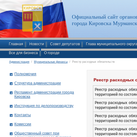
Официальный сайт органов
города Кировска Мурманск
Главная
Новости
Совет депутатов
Глава муниципального округ
Все для бизнеса
О городе
Администрация
/
Муниципальные финансы
/ Реестр расходных обязательств
Полномочия
Реестр расходных 
Структура администрации
Реестр расходных обяз
Рег­ла­мент ад­ми­нист­ра­ции го­ро­да
территорией по состоян
Ки­ров­ска
Реестр расходных обяз
Инструкция по делопроизводству
территорией по состоян
Контакты
Реестр расходных обяз
территорией по состоян
Комиссии
Реестр расходных обяз
Общественный совет при
территорией по состоян