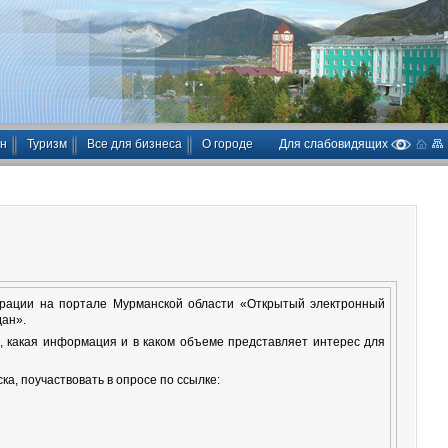
ан
Туризм
Все для бизнеса
О городе
Для слабовидящих
ерации на портале Мурманской области «Открытый электронный
дан».
ь, какая информация и в каком объеме представляет интерес для
а, поучаствовать в опросе по ссылке: