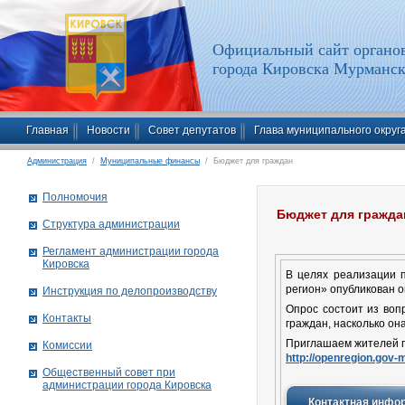
Официальный сайт органов
города Кировска Мурманск
Главная
Новости
Совет депутатов
Глава муниципального округ
Администрация
/
Муниципальные финансы
/ Бюджет для граждан
Полномочия
Бюджет для гражда
Структура администрации
Рег­ла­мент ад­ми­нист­ра­ции го­ро­да
Ки­ров­ска
В целях реализации 
регион» опубликован 
Инструкция по делопроизводству
Опрос состоит из воп
Контакты
граждан, насколько она
Приглашаем жителей го
Комиссии
http://openregion.gov
Общественный совет при
администрации города Кировска
Контактная инфо