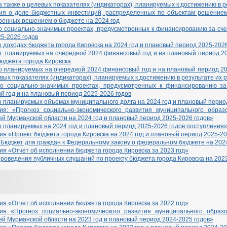
а также о целевых показателях (индикаторах), планируемых к достижению в 
я о доле бюджетных инвестиций, распределенных по объектам решением 
ренных решением о бюджете на 2024 год
о социально-значимых проектах, предусмотренных к финансированию за сче
5-2026 годов
 доходах бюджета города Кировска на 2024 год и плановый период 2025-2026
о планируемых на очередной 2024 финансовый год и на плановый период 20
юджета города Кировска
о планируемых на очередной 2024 финансовый год и на плановый период 20
вых показателях (индикаторах), планируемых к достижению в результате их 
о социально-значимых проектах, предусмотренных к финансированию з
 год и на плановый период 2025-2026 годов
 планируемых объемах муниципального долга на 2024 год и плановый перио
ия: «Прогноз социально-экономического развития муниципального образ
й Мурманской области на 2024 год и плановый период 2025-2026 годов»
 планируемых на 2024 год и плановый период 2025-2026 годов поступлениях
я «Проект бюджета города Кировска на 2024 год и плановый период 2025-20
юджет для граждан к Федеральному закону о федеральном бюджете на 2024 
я «Отчет об исполнении бюджета города Кировска за 2023 год»
роведения публичных слушаний по проекту бюджета города Кировска на 2023
я «Отчет об исполнении бюджета города Кировска за 2022 год»
ия «Прогноз социально-экономического развития муниципального образ
й Мурманской области на 2023 год и плановый период 2024-2025 годов»