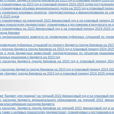
я «Проект бюджета города Кировска на 2023 год и плановый период 2024-20
 планируемых на 2023 год и плановый период 2024-2025 годов поступлениях
 планируемых объемах муниципального долга на 2023 год и плановый перио
о социально-значимых проектах, предусмотренных к финансированию за сче
4-2025 годов
о планируемых на очередной 2023 финансовый год и на плановый период 20
вых показателях (индикаторах), планируемых к достижению в результате их 
о планируемых на 2023 финансовый год и на плановый период 2024-2025 г
орода Кировск
е организационного комитета по проведению публичных слушаний по проек
роведения публичных слушаний по проекту бюджета города Кировска на 2023
 доходах бюджета города Кировска на 2023 год и плановый период 2024-2025
я о доле бюджетных инвестиций, распределенных по объектам решением 
ренных решением о бюджете на 2023 год
о расходах бюджета города Кировска на 2023 год и плановый период 202
 расходах бюджета города Кировска на 2023 год и плановый период 2024-2
я «Бюджет города Кировска на 2023 год и плановый период 2024-2025 годов
я "Бюджет для граждан" на текущий 2022 финансовый год и на плановый пер
о расходах бюджета муниципального образования на текущий 2022 финан
ам классификации расходов бюджета
о расходах бюджета города Кировска на текущий 2022 финансовый год и н
а также о целевых показателях (индикаторах), планируемых к достижению в 