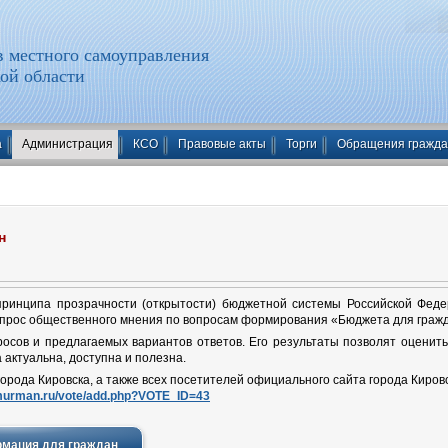
 местного самоуправления
ой области
а
Администрация
КСО
Правовые акты
Торги
Обращения гражд
н
принципа прозрачности (открытости) бюджетной системы Российской Фед
опрос общественного мнения по вопросам формирования «Бюджета для граж
росов и предлагаемых вариантов ответов. Его результаты позволят оценит
 актуальна, доступна и полезна.
рода Кировска, а также всех посетителей официального сайта города Кировск
-murman.ru/vote/add.php?VOTE_ID=43
рмация для граждан