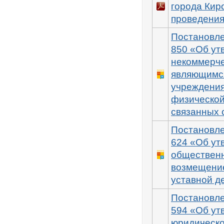
города Кир
проведения
Постановле
850 «Об ут
некоммерче
являющимся
учреждения
физической
связанных 
Постановле
624 «Об ут
общественн
возмещение
уставной д
Постановле
594 «Об ут
юридическо