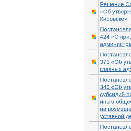
Решение Со
«Об утверж
Кировске»
Постановле
424 «О при
администра
Постановле
371 «Об ут
главных ад
Постановле
346 «Об ут
субсидий о
иным обще
на возмеще
уставной д
Постановле