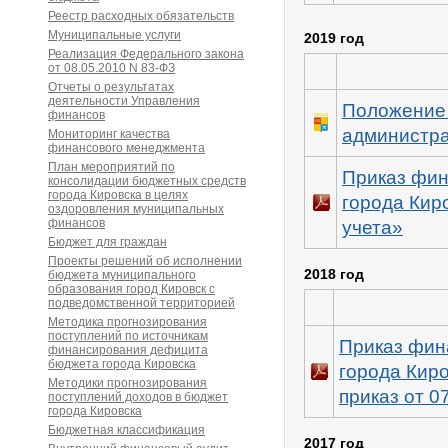
Реестр расходных обязательств
Муниципальные услуги
2019 год
Реализация Федерального закона
от 08.05.2010 N 83-ФЗ
Отчеты о результатах
деятельности Управления
Положени
финансов
администра
Мониторинг качества
финансового менеджмента
План мероприятий по
Приказ фин
консолидации бюджетных средств
города Кировска в целях
города Кир
оздоровления муниципальных
финансов
учета»
Бюджет для граждан
Проекты решений об исполнении
2018 год
бюджета муниципального
образования город Кировск с
подведомственной территорией
Методика прогнозирования
поступлений по источникам
Приказ фин
финансирования дефицита
бюджета города Кировска
города Киро
Методики прогнозирования
приказ от 0
поступлений доходов в бюджет
города Кировска
Бюджетная классификация
2017 год