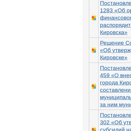
Постановле
1283 «Об о
финансовог
распорядит
Кировска»
Решение Со
«Об утверж
Кировске»
Постановле
459 «О вне
города Кир
составлени
муниципаль
за ним мун
Постановле
302 «Об ут
субсидий н