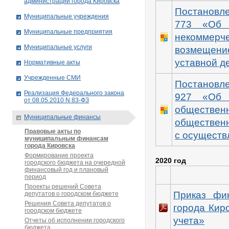
администрации города Кировска
Постановле
Муниципальные учреждения
773 «Об 
Муниципальные предприятия
некоммерч
Муниципальные услуги
возмещени
уставной д
Нормативные акты
Учрежденные СМИ
Постановле
Реализация Федерального закона
927 «Об 
от 08.05.2010 N 83-ФЗ
обществе
Муниципальные финансы
общественн
Правовые акты по
с осуществ
муниципальным финансам
города Кировска
Формирование проекта
2020 год
городского бюджета на очередной
финансовый год и плановый
период
Проекты решений Совета
Приказ фин
депутатов о городском бюджете
Решения Совета депутатов о
города Кир
городском бюджете
учета»
Отчеты об исполнении городского
бюджета