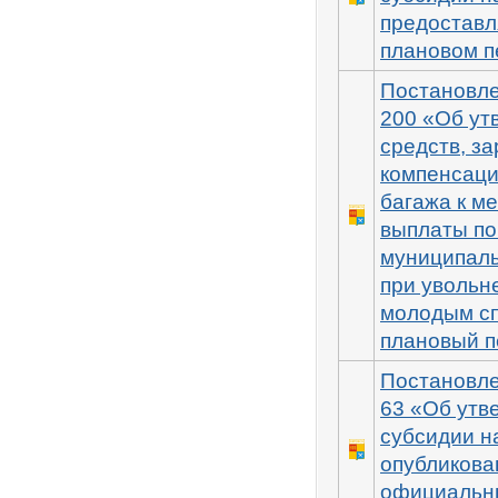
предоставл
плановом п
Постановле
200 «Об ут
средств, з
компенсаци
багажа к ме
выплаты по
муниципаль
при увольн
молодым сп
плановый п
Постановле
63 «Об утв
субсидии н
опубликова
официальны