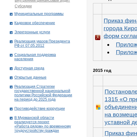
Внутренний финансовый аудит
Субсидии
Муниципальные программы
Приказ фин
Кадровое обеспечение
города Кир
Электронные услуги
форм согл
Реализация указов Президента
Прилож
РФ от 07.05.2012
Прилож
Социальная поддержка
населения
Доступная среда
2015 год
Открытые данные
Реализация Стратегии
Постановле
государственной национальной
политики Российской Федерации
1315 «О пр
на период до 2025 года
объединени
Противодействие коррупции
на возмеще
В Мурманской области
уставной д
реализуется проект
«Работа рядом» по временному
трудоустройству граждан
Приказ фин