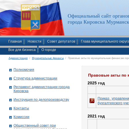
Официальный сайт органов
города Кировска Мурманск
Главная
Новости
Совет депутатов
Глава муниципального округ
Все для бизнеса
О городе
Администрация
/
Муниципальные финансы
/ Правовые акты по муниципальным финансам гор
Полномочия
Правовые акты по 
Структура администрации
2025 год
Рег­ла­мент ад­ми­нист­ра­ции го­ро­да
Ки­ров­ска
Приказ управлен
Инструкция по делопроизводству
бухгалтерского уч
Контакты
2021 год
Комиссии
Общественный совет при