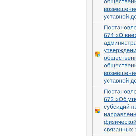
общественн
возмещение
уставной д
Постановле
674 «О вне
администра
утверждени
общественн
общественн
возмещение
уставной д
Постановле
672 «Об ут
субсидий н
направленн
физической
связанных 