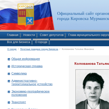
Официальный сайт органов
города Кировска Мурманск
Главная
Новости
Совет депутатов
Глава муниципального округ
Все для бизнеса
О городе
О городе
/
Почетные граждане города Кировска
/ Колованова Татьяна Ивановна
Общая информация
Колованова Татьян
Историческая справка
Символика
Административно-
территориальное устройство
Экономико-географическое
положение
Транспорт