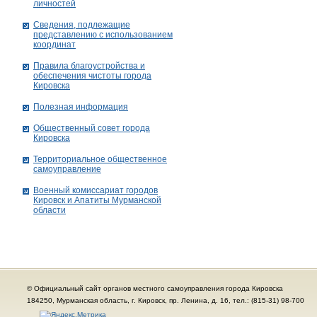
личностей
Сведения, подлежащие
представлению с использованием
координат
Правила благоустройства и
обеспечения чистоты города
Кировска
Полезная информация
Общественный совет города
Кировска
Территориальное общественное
самоуправление
Военный комиссариат городов
Кировск и Апатиты Мурманской
области
© Официальный сайт органов местного самоуправления города Кировска
184250, Мурманская область, г. Кировск, пр. Ленина, д. 16, тел.: (815-31) 98-700