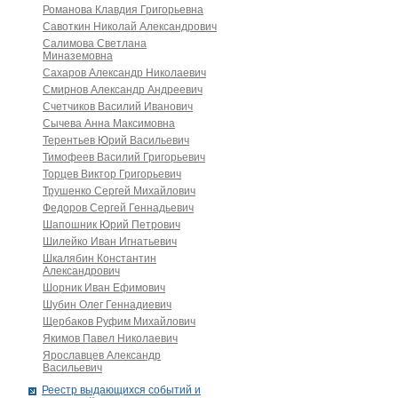
Романова Клавдия Григорьевна
Савоткин Николай Александрович
Салимова Светлана
Миназемовна
Сахаров Александр Николаевич
Смирнов Александр Андреевич
Счетчиков Василий Иванович
Сычева Анна Максимовна
Терентьев Юрий Васильевич
Тимофеев Василий Григорьевич
Торцев Виктор Григорьевич
Трушенко Сергей Михайлович
Федоров Сергей Геннадьевич
Шапошник Юрий Петрович
Шилейко Иван Игнатьевич
Шкалябин Константин
Александрович
Шорник Иван Ефимович
Шубин Олег Геннадиевич
Щербаков Руфим Михайлович
Якимов Павел Николаевич
Ярославцев Александр
Васильевич
Реестр выдающихся событий и