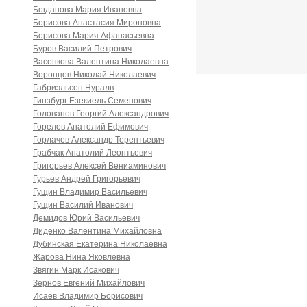
Богданова Мария Ивановна
Борисова Анастасия Мироновна
Борисова Мария Афанасьевна
Буров Василий Петрович
Васенкова Валентина Николаевна
Воронцов Николай Николаевич
Габриэльсен Нуралв
Гинзбург Езекиель Семенович
Голованов Георгий Александрович
Горелов Анатолий Ефимович
Горлачев Александр Терентьевич
Грабчак Анатолий Леонтьевич
Григорьев Алексей Вениаминович
Гурьев Андрей Григорьевич
Гущин Владимир Васильевич
Гущин Василий Иванович
Демидов Юрий Васильевич
Диденко Валентина Михайловна
Дубинская Екатерина Николаевна
Жарова Нина Яковлевна
Звягин Марк Исакович
Зернов Евгений Михайлович
Исаев Владимир Борисович