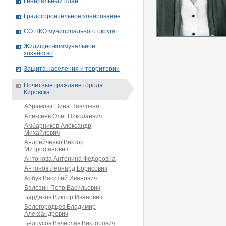
Генеральный план
Градостроительное зонирование
СО НКО муниципального округа
Жилищно-коммунальное
хозяйство
Защита населения и территории
Почетные граждане города
Кировска
Абрамова Нина Павловна
Алексеев Олег Николаевич
Амбарников Александр
Михайлович
Андрейченко Виктор
Митрофанович
Антонова Антонина Федоровна
Антонов Леонард Борисович
Арбуз Василий Иванович
Балезин Петр Васильевич
Бардаков Виктор Иванович
Белогородцев Владимир
Александрович
Белоусов Вячеслав Викторович