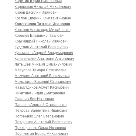
Каретин Юрий Николаевич
Карлюшев Николай Михайлович
Киров Василий Иванович
Козлов Евгений Константинович
Колованова Татьяна Ивановна
Коптяев Александр Михайлович
Королев Владимир Павлович
Красницкий Николай Иванович
Куделин Анатолий Васильевич
Кузьмичев Андрей Владимирович
Куличинский Анатолий Антонович
Латышев Михаил Эммануилович
Мазурова Тамара Евтихиевна
Мамулин Анатолий Васильевич
Мельников Василий Степанович
Назмутдинов Ахмет Касимович
Никитина Лидия Дмитриевна
Ошанин Лев Иванович
Панасов Алексей Степанович
Петрова Валентина Ивановна
Погребняк Олег Степанович
Поздняков Анатолий Васильевич
Приходченко Ольга Ивановна
Проплетин Борис Михайлович