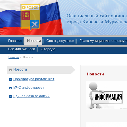
Официальный сайт органов
города Кировска Мурманск
Главная
Новости
Совет депутатов
Глава муниципального округ
Все для бизнеса
О городе
Новости
/ Новости
Новости
Новости
Прокуратура разъясняет
МЧС информирует
Единая база вакансий