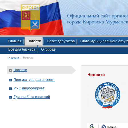
Официальный сайт органов
города Кировска Мурманск
Главная
Новости
Совет депутатов
Глава муниципального округ
Все для бизнеса
О городе
Новости
/ Новости
Новости
Новости
Прокуратура разъясняет
МЧС информирует
Единая база вакансий