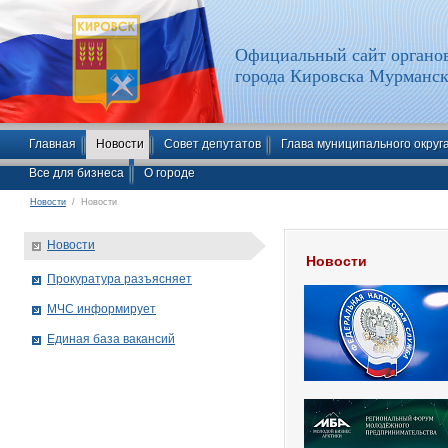
Официальный сайт органов
города Кировска Мурманск
Главная
Новости
Совет депутатов
Глава муниципального округ
Все для бизнеса
О городе
Новости
/ Новости
Новости
Новости
Прокуратура разъясняет
МЧС информирует
Единая база вакансий